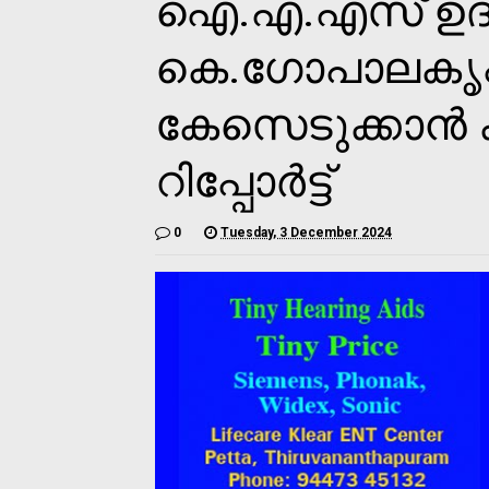
ഐ.എ.എസ് ഉദ
കെ.ഗോപാലകൃഷ
കേസെടുക്കാൻ ക
റിപ്പോർ‌ട്ട്
0
Tuesday, 3 December 2024