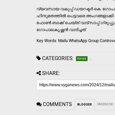
വ്യവസായ വകുപ്പ് ഡയറക്ടർ കെ. ഗോ
ഹിന്ദുമതത്തില്‍ പെട്ടവരെ അംഗങ്ങളാക്കി വാ
ഫോണ്‍ ബാക്ക് ചെയ്ത് വാ‌ട്സാപ്പ് ഗ്രൂപ്
ഗോപാലകൃഷ്ണൻ വാദിച്ചത്.
Key Words: Mallu WhatsApp Group Controver
CATEGORIES:
Kerala
SHARE:
COMMENTS
FACEBOOK
:
BLOGGER