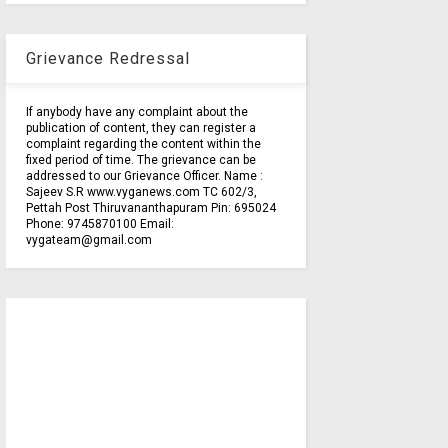
Grievance Redressal
If anybody have any complaint about the
publication of content, they can register a
complaint regarding the content within the
fixed period of time. The grievance can be
addressed to our Grievance Officer. Name :
Sajeev S.R www.vyganews.com TC 602/3,
Pettah Post Thiruvananthapuram Pin: 695024
Phone: 9745870100 Email:
vygateam@gmail.com