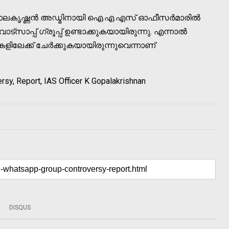
പാലകൃഷ്ണൻ അഡ്മിനായി ഐ.എ.എസ് ഓഫീസർമാരില്‍
ട്‌സാപ്പ് ഗ്രൂപ്പ് ഉണ്ടാക്കുകയായിരുന്നു. എന്നാല്‍
പുകളിലേക്ക് ചേർക്കുകയായിരുന്നുവെന്നാണ്
sy, Report, IAS Officer K Gopalakrishnan
DISQUS