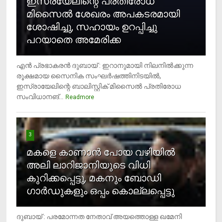
ഇസ്രയേലിന്റെ പ്രതിരോധ
മിസൈല്‍ ശേഖരം അപകടരമായി
ശോഷിച്ചു, സഹായം ഉറപ്പിച്ചു
പറയാതെ അമേരിക്ക
എന്‍ പ്രഭാകരന്‍ ദുബായ് : ഇറാനുമായി നിലനില്‍ക്കുന്ന
രൂക്ഷമായ സൈനിക സംഘര്‍ഷത്തിനിടയില്‍,
ഇസ്രായേലിന്റെ ബാലിസ്റ്റിക് മിസൈല്‍ പ്രതിരോധ
സംവിധാനങ്...
Readmore
3
മകളെ കാണാന്‍ പോയ വഴിയില്‍
അലി ലാറിജാനിയുടെ വിധി
കുറിക്കപ്പെട്ടു, മകനും ബോഡി
ഗാര്‍ഡുകളും ഒപ്പം കൊല്ലപ്പെട്ടു
ദുബായ് : പരമോന്നത നേതാവ് അയത്തൊള്ള ഖമേനി