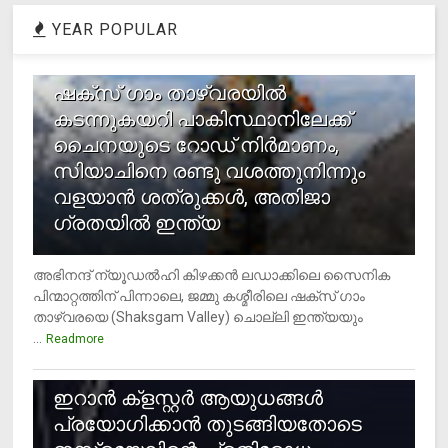
YEAR POPULAR
1
ഷക്സ് ​ഗാം താഴ്‌വരയിൽ
കടന്നുകയറി പാകിസ്ഥാനിലേക്ക്
ചൈനയുടെ റോഡ് നിർമാണം,
സിയാചിനെ രണ്ടു വശത്തുനിന്നും
വളയാൻ ശത്രുക്കൾ, അതിജാ​
ഗ്രതയിൽ ഇന്ത്യ
അഭിനന്ദ് ന്യൂഡൽഹി കിഴക്കൻ ലഡാക്കിലെ സൈനിക
പിന്മാറ്റത്തിന് പിന്നാലെ, ജമ്മു കശ്മീരിലെ ഷക്സ് ​ഗാം
താഴ്‌വരയെ (Shaksgam Valley) ചൊല്ലി ഇന്ത്യയും
...
Readmore
2
ഇറാന്‍ ക്‌ളസ്റ്റര്‍ ആയുധങ്ങള്‍
പ്രയോഗിക്കാന്‍ തുടങ്ങിയതോടെ