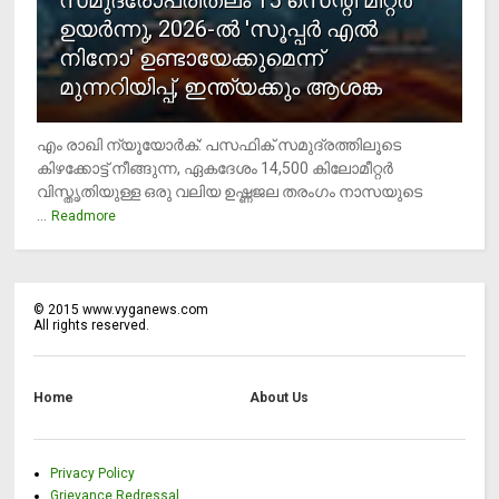
ഉയര്‍ന്നു, 2026-ല്‍ 'സൂപ്പര്‍ എല്‍
നിനോ' ഉണ്ടായേക്കുമെന്ന്
മുന്നറിയിപ്പ്, ഇന്ത്യക്കും ആശങ്ക
എം രാഖി ന്യൂയോര്‍ക്: പസഫിക് സമുദ്രത്തിലൂടെ
കിഴക്കോട്ട് നീങ്ങുന്ന, ഏകദേശം 14,500 കിലോമീറ്റര്‍
വിസ്തൃതിയുള്ള ഒരു വലിയ ഉഷ്ണജല തരംഗം നാസയുടെ
...
Readmore
©
2015
www.vyganews.com
All rights reserved.
Home
About Us
Privacy Policy
Grievance Redressal