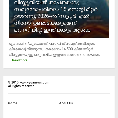
വിസ്തൃതിയില്‍ താപതരംഗം;
സമുദ്രോപരിതലം 15 സെന്റി മീറ്റര്‍
ഉയര്‍ന്നു, 2026-ല്‍ 'സൂപ്പര്‍ എല്‍
നിനോ' ഉണ്ടായേക്കുമെന്ന്
മുന്നറിയിപ്പ്, ഇന്ത്യക്കും ആശങ്ക
എം രാഖി ന്യൂയോര്‍ക്: പസഫിക് സമുദ്രത്തിലൂടെ
കിഴക്കോട്ട് നീങ്ങുന്ന, ഏകദേശം 14,500 കിലോമീറ്റര്‍
വിസ്തൃതിയുള്ള ഒരു വലിയ ഉഷ്ണജല തരംഗം നാസയുടെ
...
Readmore
©
2015
www.vyganews.com
All rights reserved.
Home
About Us