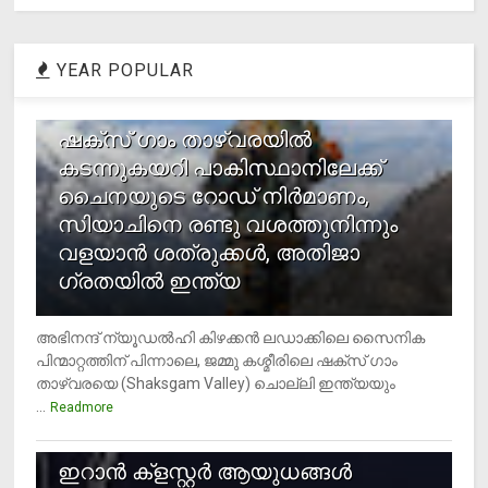
YEAR POPULAR
1
ഷക്സ് ​ഗാം താഴ്‌വരയിൽ
കടന്നുകയറി പാകിസ്ഥാനിലേക്ക്
ചൈനയുടെ റോഡ് നിർമാണം,
സിയാചിനെ രണ്ടു വശത്തുനിന്നും
വളയാൻ ശത്രുക്കൾ, അതിജാ​
ഗ്രതയിൽ ഇന്ത്യ
അഭിനന്ദ് ന്യൂഡൽഹി കിഴക്കൻ ലഡാക്കിലെ സൈനിക
പിന്മാറ്റത്തിന് പിന്നാലെ, ജമ്മു കശ്മീരിലെ ഷക്സ് ​ഗാം
താഴ്‌വരയെ (Shaksgam Valley) ചൊല്ലി ഇന്ത്യയും
...
Readmore
2
ഇറാന്‍ ക്‌ളസ്റ്റര്‍ ആയുധങ്ങള്‍