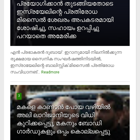
പ്രയോഗിക്കാന്‍ തുടങ്ങിയതോടെ
ഇസ്രയേലിന്റെ പ്രതിരോധ
മിസൈല്‍ ശേഖരം അപകടരമായി
ശോഷിച്ചു, സഹായം ഉറപ്പിച്ചു
പറയാതെ അമേരിക്ക
എന്‍ പ്രഭാകരന്‍ ദുബായ് : ഇറാനുമായി നിലനില്‍ക്കുന്ന
രൂക്ഷമായ സൈനിക സംഘര്‍ഷത്തിനിടയില്‍,
ഇസ്രായേലിന്റെ ബാലിസ്റ്റിക് മിസൈല്‍ പ്രതിരോധ
സംവിധാനങ്...
Readmore
3
മകളെ കാണാന്‍ പോയ വഴിയില്‍
അലി ലാറിജാനിയുടെ വിധി
കുറിക്കപ്പെട്ടു, മകനും ബോഡി
ഗാര്‍ഡുകളും ഒപ്പം കൊല്ലപ്പെട്ടു