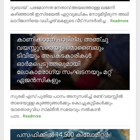
ദുബായ് : പരമോന്നത നേതാവ് അയത്തൊള്ള ഖമേനി
കഴിഞ്ഞാല്‍ ഇസ്രയേല്‍ ഏറ്റവുമധികം നോട്ടമിട്ടിരുന്ന അലി
ലാറിജാനിയെ വധിച്ചത് മകളുടെ വീട് സന്ദര്‍ശിച്ച ...
4
Readmore
രണ്ടു വയസ്സില്‍ താഴെ സ്‌ക്രീന്‍
കാണിക്കാനേ പാടില്ല, അഞ്ചു
വയസ്സുവരെയും മൊബൈലും
ടിവിയും അപകടകാരികള്‍:
ഓര്‍മപ്പെടുത്തലുമായി
ലോകാരോഗ്യ സംഘടനയും മറ്റ്
ഏജന്‍സികളും
സുരഭി എസ് പുതിയ പഠനം അനുസരിച്ച്, രണ്ട് വയസ്സില്‍
താഴെയുള്ള കുഞ്ഞുങ്ങള്‍ക്കും കൊച്ചുകുട്ടികള്‍ക്കും
യാതൊരുവിധ സ്‌ക്രീന്‍ സമയവും നല്‍കാന്‍
പാട...
Readmore
5
പസഫിക്കില്‍ 14,500 കിലോമീറ്റര്‍