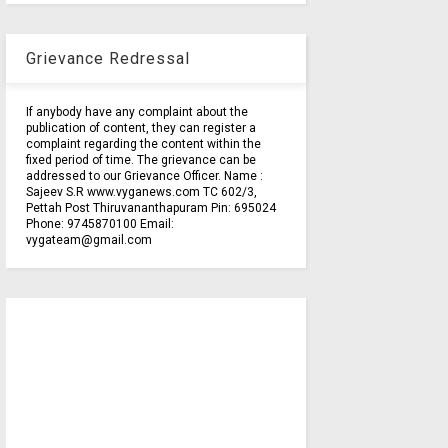
Grievance Redressal
If anybody have any complaint about the
publication of content, they can register a
complaint regarding the content within the
fixed period of time. The grievance can be
addressed to our Grievance Officer. Name :
Sajeev S.R www.vyganews.com TC 602/3,
Pettah Post Thiruvananthapuram Pin: 695024
Phone: 9745870100 Email:
vygateam@gmail.com