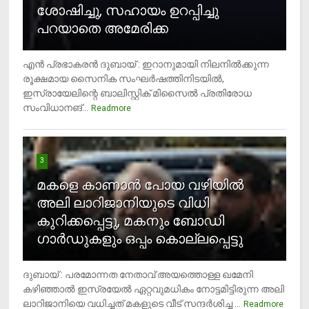
ശോഷിച്ചു, സഹായം ഉറപ്പിച്ചു
പറയാതെ അമേരിക്ക
എന്‍ പ്രഭാകരന്‍ ദുബായ് : ഇറാനുമായി നിലനില്‍ക്കുന്ന
രൂക്ഷമായ സൈനിക സംഘര്‍ഷത്തിനിടയില്‍,
ഇസ്രായേലിന്റെ ബാലിസ്റ്റിക് മിസൈല്‍ പ്രതിരോധ
സംവിധാനങ്...
Readmore
3
മകളെ കാണാന്‍ പോയ വഴിയില്‍
അലി ലാറിജാനിയുടെ വിധി
കുറിക്കപ്പെട്ടു, മകനും ബോഡി
ഗാര്‍ഡുകളും ഒപ്പം കൊല്ലപ്പെട്ടു
ദുബായ് : പരമോന്നത നേതാവ് അയത്തൊള്ള ഖമേനി
കഴിഞ്ഞാല്‍ ഇസ്രയേല്‍ ഏറ്റവുമധികം നോട്ടമിട്ടിരുന്ന അലി
ലാറിജാനിയെ വധിച്ചത് മകളുടെ വീട് സന്ദര്‍ശിച്ച ...
4
Readmore