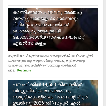
രണ്ടു വയസ്സില്‍ താഴെ സ്‌ക്രീന്‍
കാണിക്കാനേ പാടില്ല, അഞ്ചു
വയസ്സുവരെയും മൊബൈലും
ടിവിയും അപകടകാരികള്‍:
ഓര്‍മപ്പെടുത്തലുമായി
ലോകാരോഗ്യ സംഘടനയും മറ്റ്
ഏജന്‍സികളും
സുരഭി എസ് പുതിയ പഠനം അനുസരിച്ച്, രണ്ട് വയസ്സില്‍
താഴെയുള്ള കുഞ്ഞുങ്ങള്‍ക്കും കൊച്ചുകുട്ടികള്‍ക്കും
യാതൊരുവിധ സ്‌ക്രീന്‍ സമയവും നല്‍കാന്‍
പാട...
Readmore
5
പസഫിക്കില്‍ 14,500 കിലോമീറ്റര്‍
വിസ്തൃതിയില്‍ താപതരംഗം;
സമുദ്രോപരിതലം 15 സെന്റി മീറ്റര്‍
ഉയര്‍ന്നു, 2026-ല്‍ 'സൂപ്പര്‍ എല്‍