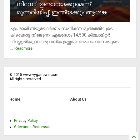
നിനോ' ഉണ്ടായേക്കുമെന്ന്
മുന്നറിയിപ്പ്, ഇന്ത്യക്കും ആശങ്ക
എം രാഖി ന്യൂയോര്‍ക്: പസഫിക് സമുദ്രത്തിലൂടെ
കിഴക്കോട്ട് നീങ്ങുന്ന, ഏകദേശം 14,500 കിലോമീറ്റര്‍
വിസ്തൃതിയുള്ള ഒരു വലിയ ഉഷ്ണജല തരംഗം നാസയുടെ
...
Readmore
©
2015
www.vyganews.com
All rights reserved.
Home
About Us
Privacy Policy
Grievance Redressal