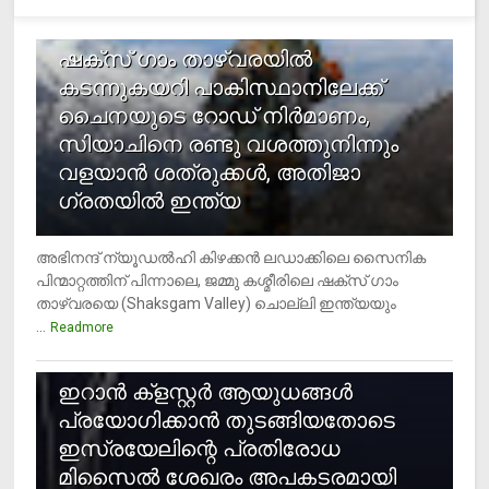
1
ഷക്സ് ​ഗാം താഴ്‌വരയിൽ
കടന്നുകയറി പാകിസ്ഥാനിലേക്ക്
ചൈനയുടെ റോഡ് നിർമാണം,
സിയാചിനെ രണ്ടു വശത്തുനിന്നും
വളയാൻ ശത്രുക്കൾ, അതിജാ​
ഗ്രതയിൽ ഇന്ത്യ
അഭിനന്ദ് ന്യൂഡൽഹി കിഴക്കൻ ലഡാക്കിലെ സൈനിക
പിന്മാറ്റത്തിന് പിന്നാലെ, ജമ്മു കശ്മീരിലെ ഷക്സ് ​ഗാം
താഴ്‌വരയെ (Shaksgam Valley) ചൊല്ലി ഇന്ത്യയും
...
Readmore
2
ഇറാന്‍ ക്‌ളസ്റ്റര്‍ ആയുധങ്ങള്‍
പ്രയോഗിക്കാന്‍ തുടങ്ങിയതോടെ
ഇസ്രയേലിന്റെ പ്രതിരോധ
മിസൈല്‍ ശേഖരം അപകടരമായി