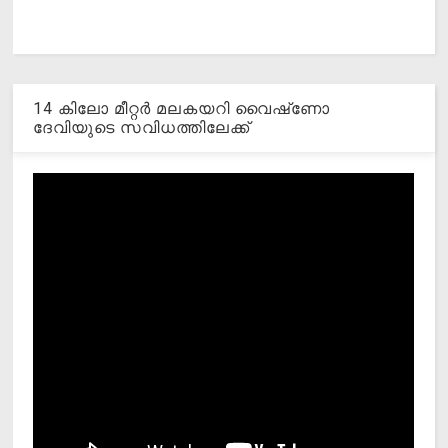
14 കിലോ മീറ്റര്‍ മലകയറി വൈഷ്‌ണോ
ദേവിയുടെ സവിധത്തിലേക്ക്