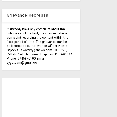
Grievance Redressal
If anybody have any complaint about the
publication of content, they can register a
complaint regarding the content within the
fixed period of time. The grievance can be
addressed to our Grievance Officer. Name :
Sajeev S.R www.vyganews.com TC 602/3,
Pettah Post Thiruvananthapuram Pin: 695024
Phone: 9745870100 Email:
vygateam@gmail.com