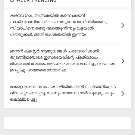
WEEK TRENDING
ഷക്സ് ​ഗാം താഴ്‌വരയിൽ കടന്നുകയറി
പാകിസ്ഥാനിലേക്ക് ചൈനയുടെ റോഡ് നിർമാണം,
സിയാചിനെ രണ്ടു വശത്തുനിന്നും വളയാൻ
ശത്രുക്കൾ, അതിജാ​ഗ്രതയിൽ ഇന്ത്യ
ഇറാന്‍ ക്‌ളസ്റ്റര്‍ ആയുധങ്ങള്‍ പ്രയോഗിക്കാന്‍
തുടങ്ങിയതോടെ ഇസ്രയേലിന്റെ പ്രതിരോധ
മിസൈല്‍ ശേഖരം അപകടരമായി ശോഷിച്ചു, സഹായം
ഉറപ്പിച്ചു പറയാതെ അമേരിക്ക
മകളെ കാണാന്‍ പോയ വഴിയില്‍ അലി ലാറിജാനിയുടെ
വിധി കുറിക്കപ്പെട്ടു, മകനും ബോഡി ഗാര്‍ഡുകളും ഒപ്പം
കൊല്ലപ്പെട്ടു