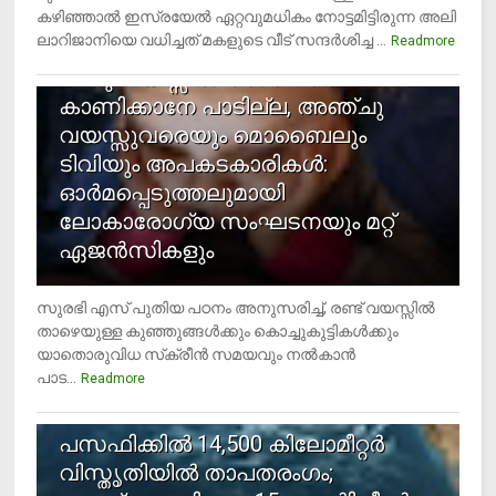
കഴിഞ്ഞാല്‍ ഇസ്രയേല്‍ ഏറ്റവുമധികം നോട്ടമിട്ടിരുന്ന അലി
ലാറിജാനിയെ വധിച്ചത് മകളുടെ വീട് സന്ദര്‍ശിച്ച ...
4
Readmore
രണ്ടു വയസ്സില്‍ താഴെ സ്‌ക്രീന്‍
കാണിക്കാനേ പാടില്ല, അഞ്ചു
വയസ്സുവരെയും മൊബൈലും
ടിവിയും അപകടകാരികള്‍:
ഓര്‍മപ്പെടുത്തലുമായി
ലോകാരോഗ്യ സംഘടനയും മറ്റ്
ഏജന്‍സികളും
സുരഭി എസ് പുതിയ പഠനം അനുസരിച്ച്, രണ്ട് വയസ്സില്‍
താഴെയുള്ള കുഞ്ഞുങ്ങള്‍ക്കും കൊച്ചുകുട്ടികള്‍ക്കും
യാതൊരുവിധ സ്‌ക്രീന്‍ സമയവും നല്‍കാന്‍
പാട...
Readmore
5
പസഫിക്കില്‍ 14,500 കിലോമീറ്റര്‍
വിസ്തൃതിയില്‍ താപതരംഗം;