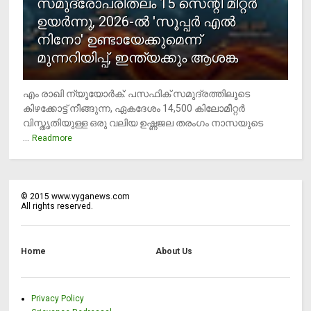
സമുദ്രോപരിതലം 15 സെന്റി മീറ്റര്‍
ഉയര്‍ന്നു, 2026-ല്‍ 'സൂപ്പര്‍ എല്‍
നിനോ' ഉണ്ടായേക്കുമെന്ന്
മുന്നറിയിപ്പ്, ഇന്ത്യക്കും ആശങ്ക
എം രാഖി ന്യൂയോര്‍ക്: പസഫിക് സമുദ്രത്തിലൂടെ
കിഴക്കോട്ട് നീങ്ങുന്ന, ഏകദേശം 14,500 കിലോമീറ്റര്‍
വിസ്തൃതിയുള്ള ഒരു വലിയ ഉഷ്ണജല തരംഗം നാസയുടെ
...
Readmore
©
2015
www.vyganews.com
All rights reserved.
Home
About Us
Privacy Policy