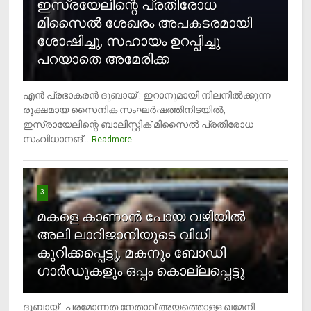
ഇസ്രയേലിന്റെ പ്രതിരോധ
മിസൈല്‍ ശേഖരം അപകടരമായി
ശോഷിച്ചു, സഹായം ഉറപ്പിച്ചു
പറയാതെ അമേരിക്ക
എന്‍ പ്രഭാകരന്‍ ദുബായ് : ഇറാനുമായി നിലനില്‍ക്കുന്ന
രൂക്ഷമായ സൈനിക സംഘര്‍ഷത്തിനിടയില്‍,
ഇസ്രായേലിന്റെ ബാലിസ്റ്റിക് മിസൈല്‍ പ്രതിരോധ
സംവിധാനങ്...
Readmore
3
മകളെ കാണാന്‍ പോയ വഴിയില്‍
അലി ലാറിജാനിയുടെ വിധി
കുറിക്കപ്പെട്ടു, മകനും ബോഡി
ഗാര്‍ഡുകളും ഒപ്പം കൊല്ലപ്പെട്ടു
ദുബായ് : പരമോന്നത നേതാവ് അയത്തൊള്ള ഖമേനി