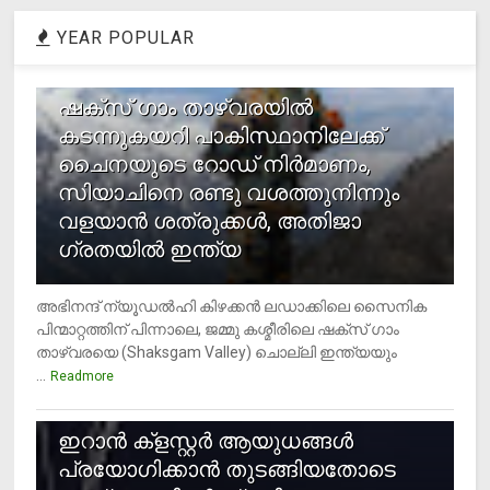
YEAR POPULAR
1
ഷക്സ് ​ഗാം താഴ്‌വരയിൽ
കടന്നുകയറി പാകിസ്ഥാനിലേക്ക്
ചൈനയുടെ റോഡ് നിർമാണം,
സിയാചിനെ രണ്ടു വശത്തുനിന്നും
വളയാൻ ശത്രുക്കൾ, അതിജാ​
ഗ്രതയിൽ ഇന്ത്യ
അഭിനന്ദ് ന്യൂഡൽഹി കിഴക്കൻ ലഡാക്കിലെ സൈനിക
പിന്മാറ്റത്തിന് പിന്നാലെ, ജമ്മു കശ്മീരിലെ ഷക്സ് ​ഗാം
താഴ്‌വരയെ (Shaksgam Valley) ചൊല്ലി ഇന്ത്യയും
...
Readmore
2
ഇറാന്‍ ക്‌ളസ്റ്റര്‍ ആയുധങ്ങള്‍
പ്രയോഗിക്കാന്‍ തുടങ്ങിയതോടെ