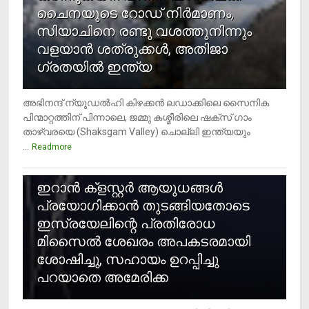
ചൈനയുടെ റോഡ് നിർമാണം,
സിയാചിനെ രണ്ടു വശത്തുനിന്നും
വളയാൻ ശത്രുക്കൾ, അതിജാ​
ഗ്രതയിൽ ഇന്ത്യ
അഭിനന്ദ് ന്യൂഡൽഹി കിഴക്കൻ ലഡാക്കിലെ സൈനിക
പിന്മാറ്റത്തിന് പിന്നാലെ, ജമ്മു കശ്മീരിലെ ഷക്സ് ​ഗാം
താഴ്‌വരയെ (Shaksgam Valley) ചൊല്ലി ഇന്ത്യയും
...
Readmore
2
ഇറാന്‍ ക്‌ളസ്റ്റര്‍ ആയുധങ്ങള്‍
പ്രയോഗിക്കാന്‍ തുടങ്ങിയതോടെ
ഇസ്രയേലിന്റെ പ്രതിരോധ
മിസൈല്‍ ശേഖരം അപകടരമായി
ശോഷിച്ചു, സഹായം ഉറപ്പിച്ചു
പറയാതെ അമേരിക്ക