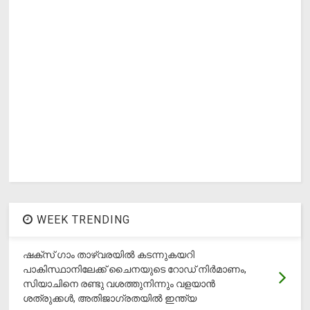
WEEK TRENDING
ഷക്സ് ​ഗാം താഴ്‌വരയിൽ കടന്നുകയറി
പാകിസ്ഥാനിലേക്ക് ചൈനയുടെ റോഡ് നിർമാണം,
സിയാചിനെ രണ്ടു വശത്തുനിന്നും വളയാൻ
ശത്രുക്കൾ, അതിജാ​ഗ്രതയിൽ ഇന്ത്യ