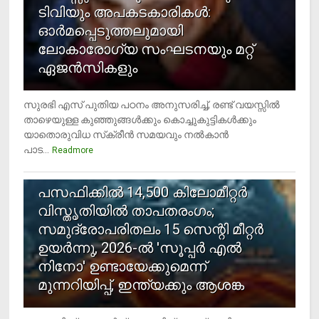
ടിവിയും അപകടകാരികള്‍:
ഓര്‍മപ്പെടുത്തലുമായി
ലോകാരോഗ്യ സംഘടനയും മറ്റ്
ഏജന്‍സികളും
സുരഭി എസ് പുതിയ പഠനം അനുസരിച്ച്, രണ്ട് വയസ്സില്‍
താഴെയുള്ള കുഞ്ഞുങ്ങള്‍ക്കും കൊച്ചുകുട്ടികള്‍ക്കും
യാതൊരുവിധ സ്‌ക്രീന്‍ സമയവും നല്‍കാന്‍
പാട...
Readmore
5
പസഫിക്കില്‍ 14,500 കിലോമീറ്റര്‍
വിസ്തൃതിയില്‍ താപതരംഗം;
സമുദ്രോപരിതലം 15 സെന്റി മീറ്റര്‍
ഉയര്‍ന്നു, 2026-ല്‍ 'സൂപ്പര്‍ എല്‍
നിനോ' ഉണ്ടായേക്കുമെന്ന്
മുന്നറിയിപ്പ്, ഇന്ത്യക്കും ആശങ്ക