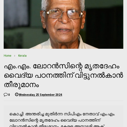
Home
Kerala
എം.എം. ലോറന്‍സിന്റെ മൃതദേഹം
വൈദ്യ പഠനത്തിന് വിട്ടുനല്‍കാന്‍
തീരുമാനം
0
Wednesday, 25 September 2024
കൊച്ചി: അന്തരിച്ച മുതിര്‍ന്ന സിപിഎം നേതാവ് എം.എം.
ലോറന്‍സിന്റെ മൃതദേഹം വൈദ്യ പഠനത്തിന്
വിട്ടുനല്‍കാന്‍ തീരുമാനം. കേരള അനാട്ടമി ആക്ട്