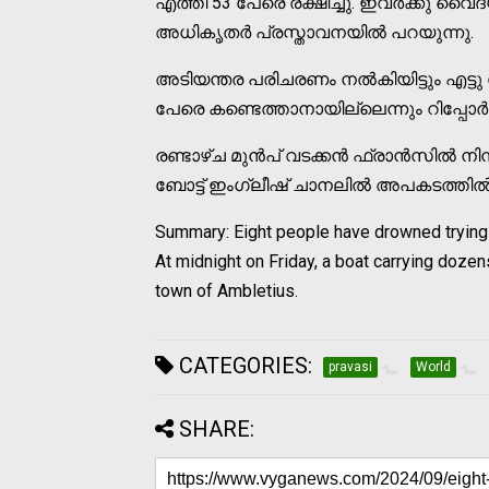
എത്തി 53 പേരെ രക്ഷിച്ചു. ഇവര്‍ക്കു വ
അധികൃതര്‍ പ്രസ്താവനയില്‍ പറയുന്നു.
അടിയന്തര പരിചരണം നല്‍കിയിട്ടും എട്ടു പേ
പേരെ കണ്ടെത്താനായില്ലെന്നും റിപ്പോര്‍ട്
രണ്ടാഴ്ച മുന്‍പ് വടക്കന്‍ ഫ്രാന്‍സില്‍ നിന്
ബോട്ട് ഇംഗ്ലീഷ് ചാനലില്‍ അപകടത്തില്‍ പെട്
Summary: Eight people have drowned trying 
At midnight on Friday, a boat carrying dozen
town of Ambletius.
CATEGORIES:
pravasi
World
SHARE: