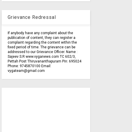
Grievance Redressal
If anybody have any complaint about the
publication of content, they can register a
complaint regarding the content within the
fixed period of time. The grievance can be
addressed to our Grievance Officer. Name :
Sajeev S.R www.vyganews.com TC 602/3,
Pettah Post Thiruvananthapuram Pin: 695024
Phone: 9745870100 Email:
vygateam@gmail.com