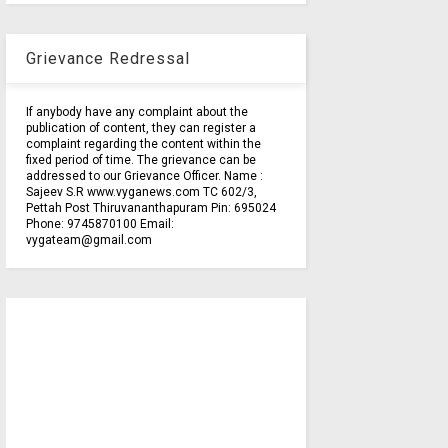
Grievance Redressal
If anybody have any complaint about the
publication of content, they can register a
complaint regarding the content within the
fixed period of time. The grievance can be
addressed to our Grievance Officer. Name :
Sajeev S.R www.vyganews.com TC 602/3,
Pettah Post Thiruvananthapuram Pin: 695024
Phone: 9745870100 Email:
vygateam@gmail.com