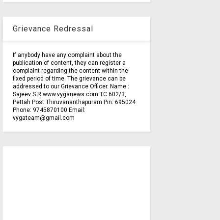
Grievance Redressal
If anybody have any complaint about the
publication of content, they can register a
complaint regarding the content within the
fixed period of time. The grievance can be
addressed to our Grievance Officer. Name :
Sajeev S.R www.vyganews.com TC 602/3,
Pettah Post Thiruvananthapuram Pin: 695024
Phone: 9745870100 Email:
vygateam@gmail.com