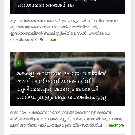
പറയാതെ അമേരിക്ക
എന്‍ പ്രഭാകരന്‍ ദുബായ് : ഇറാനുമായി നിലനില്‍ക്കുന്ന
രൂക്ഷമായ സൈനിക സംഘര്‍ഷത്തിനിടയില്‍,
ഇസ്രായേലിന്റെ ബാലിസ്റ്റിക് മിസൈല്‍ പ്രതിരോധ
സംവിധാനങ്...
Readmore
3
മകളെ കാണാന്‍ പോയ വഴിയില്‍
അലി ലാറിജാനിയുടെ വിധി
കുറിക്കപ്പെട്ടു, മകനും ബോഡി
ഗാര്‍ഡുകളും ഒപ്പം കൊല്ലപ്പെട്ടു
ദുബായ് : പരമോന്നത നേതാവ് അയത്തൊള്ള ഖമേനി
കഴിഞ്ഞാല്‍ ഇസ്രയേല്‍ ഏറ്റവുമധികം നോട്ടമിട്ടിരുന്ന അലി
ലാറിജാനിയെ വധിച്ചത് മകളുടെ വീട് സന്ദര്‍ശിച്ച ...
4
Readmore