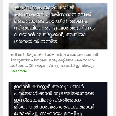
ഷക്സ് ​ഗാം താഴ്‌വരയിൽ
കടന്നുകയറി പാകിസ്ഥാനിലേക്ക്
ചൈനയുടെ റോഡ് നിർമാണം,
സിയാചിനെ രണ്ടു വശത്തുനിന്നും
വളയാൻ ശത്രുക്കൾ, അതിജാ​
ഗ്രതയിൽ ഇന്ത്യ
അഭിനന്ദ് ന്യൂഡൽഹി കിഴക്കൻ ലഡാക്കിലെ സൈനിക
പിന്മാറ്റത്തിന് പിന്നാലെ, ജമ്മു കശ്മീരിലെ ഷക്സ് ​ഗാം
താഴ്‌വരയെ (Shaksgam Valley) ചൊല്ലി ഇന്ത്യയും
...
Readmore
2
ഇറാന്‍ ക്‌ളസ്റ്റര്‍ ആയുധങ്ങള്‍
പ്രയോഗിക്കാന്‍ തുടങ്ങിയതോടെ
ഇസ്രയേലിന്റെ പ്രതിരോധ
മിസൈല്‍ ശേഖരം അപകടരമായി
ശോഷിച്ചു, സഹായം ഉറപ്പിച്ചു