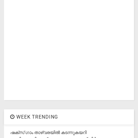
WEEK TRENDING
ഷക്സ് ​ഗാം താഴ്‌വരയിൽ കടന്നുകയറി