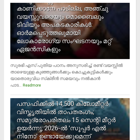
രണ്ടു വയസ്സില്‍ താഴെ സ്‌ക്രീന്‍
കാണിക്കാനേ പാടില്ല, അഞ്ചു
വയസ്സുവരെയും മൊബൈലും
ടിവിയും അപകടകാരികള്‍:
ഓര്‍മപ്പെടുത്തലുമായി
ലോകാരോഗ്യ സംഘടനയും മറ്റ്
ഏജന്‍സികളും
സുരഭി എസ് പുതിയ പഠനം അനുസരിച്ച്, രണ്ട് വയസ്സില്‍
താഴെയുള്ള കുഞ്ഞുങ്ങള്‍ക്കും കൊച്ചുകുട്ടികള്‍ക്കും
യാതൊരുവിധ സ്‌ക്രീന്‍ സമയവും നല്‍കാന്‍
പാട...
Readmore
5
പസഫിക്കില്‍ 14,500 കിലോമീറ്റര്‍
വിസ്തൃതിയില്‍ താപതരംഗം;
സമുദ്രോപരിതലം 15 സെന്റി മീറ്റര്‍
ഉയര്‍ന്നു, 2026-ല്‍ 'സൂപ്പര്‍ എല്‍
നിനോ' ഉണ്ടായേക്കുമെന്ന്