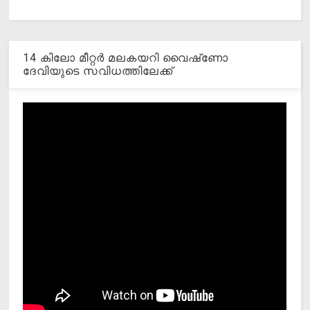
14 കിലോ മീറ്റര്‍ മലകയറി വൈഷ്‌ണോ
ദേവിയുടെ സവിധത്തിലേക്ക്