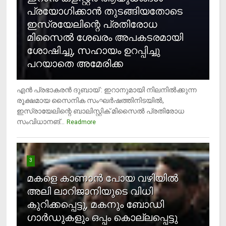
പ്രയോഗിക്കാന്‍ തുടങ്ങിയതോടെ
ഇസ്രയേലിന്റെ പ്രതിരോധ
മിസൈല്‍ ശേഖരം അപകടരമായി
ശോഷിച്ചു, സഹായം ഉറപ്പിച്ചു
പറയാതെ അമേരിക്ക
എന്‍ പ്രഭാകരന്‍ ദുബായ് : ഇറാനുമായി നിലനില്‍ക്കുന്ന
രൂക്ഷമായ സൈനിക സംഘര്‍ഷത്തിനിടയില്‍,
ഇസ്രായേലിന്റെ ബാലിസ്റ്റിക് മിസൈല്‍ പ്രതിരോധ
സംവിധാനങ്...
Readmore
3
മകളെ കാണാന്‍ പോയ വഴിയില്‍
അലി ലാറിജാനിയുടെ വിധി
കുറിക്കപ്പെട്ടു, മകനും ബോഡി
ഗാര്‍ഡുകളും ഒപ്പം കൊല്ലപ്പെട്ടു