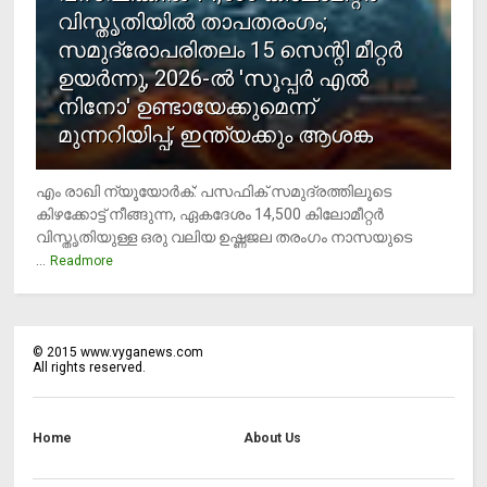
വിസ്തൃതിയില്‍ താപതരംഗം;
സമുദ്രോപരിതലം 15 സെന്റി മീറ്റര്‍
ഉയര്‍ന്നു, 2026-ല്‍ 'സൂപ്പര്‍ എല്‍
നിനോ' ഉണ്ടായേക്കുമെന്ന്
മുന്നറിയിപ്പ്, ഇന്ത്യക്കും ആശങ്ക
എം രാഖി ന്യൂയോര്‍ക്: പസഫിക് സമുദ്രത്തിലൂടെ
കിഴക്കോട്ട് നീങ്ങുന്ന, ഏകദേശം 14,500 കിലോമീറ്റര്‍
വിസ്തൃതിയുള്ള ഒരു വലിയ ഉഷ്ണജല തരംഗം നാസയുടെ
...
Readmore
©
2015
www.vyganews.com
All rights reserved.
Home
About Us