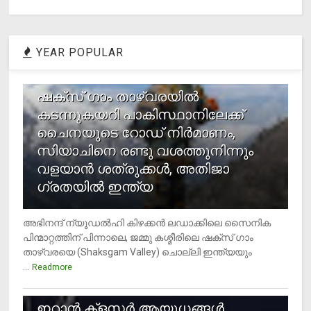
YEAR POPULAR
1
ഷക്സ് ​ഗാം താഴ്‌വരയിൽ
കടന്നുകയറി പാകിസ്ഥാനിലേക്ക്
ചൈനയുടെ റോഡ് നിർമാണം,
സിയാചിനെ രണ്ടു വശത്തുനിന്നും
വളയാൻ ശത്രുക്കൾ, അതിജാ​
ഗ്രതയിൽ ഇന്ത്യ
അഭിനന്ദ് ന്യൂഡൽഹി കിഴക്കൻ ലഡാക്കിലെ സൈനിക
പിന്മാറ്റത്തിന് പിന്നാലെ, ജമ്മു കശ്മീരിലെ ഷക്സ് ​ഗാം
താഴ്‌വരയെ (Shaksgam Valley) ചൊല്ലി ഇന്ത്യയും
...
Readmore
2
ഇറാന്‍ ക്‌ളസ്റ്റര്‍ ആയുധങ്ങള്‍