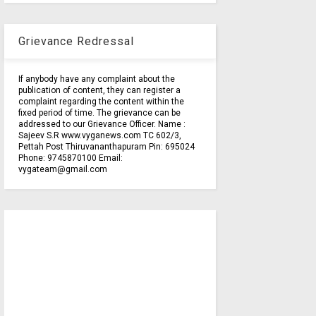
Grievance Redressal
If anybody have any complaint about the
publication of content, they can register a
complaint regarding the content within the
fixed period of time. The grievance can be
addressed to our Grievance Officer. Name :
Sajeev S.R www.vyganews.com TC 602/3,
Pettah Post Thiruvananthapuram Pin: 695024
Phone: 9745870100 Email:
vygateam@gmail.com