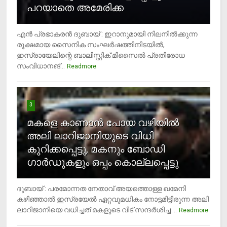
പറയാതെ അമേരിക്ക
എന്‍ പ്രഭാകരന്‍ ദുബായ് : ഇറാനുമായി നിലനില്‍ക്കുന്ന
രൂക്ഷമായ സൈനിക സംഘര്‍ഷത്തിനിടയില്‍,
ഇസ്രായേലിന്റെ ബാലിസ്റ്റിക് മിസൈല്‍ പ്രതിരോധ
സംവിധാനങ്...
Readmore
3
മകളെ കാണാന്‍ പോയ വഴിയില്‍
അലി ലാറിജാനിയുടെ വിധി
കുറിക്കപ്പെട്ടു, മകനും ബോഡി
ഗാര്‍ഡുകളും ഒപ്പം കൊല്ലപ്പെട്ടു
ദുബായ് : പരമോന്നത നേതാവ് അയത്തൊള്ള ഖമേനി
കഴിഞ്ഞാല്‍ ഇസ്രയേല്‍ ഏറ്റവുമധികം നോട്ടമിട്ടിരുന്ന അലി
ലാറിജാനിയെ വധിച്ചത് മകളുടെ വീട് സന്ദര്‍ശിച്ച ...
4
Readmore