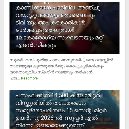
രണ്ടു വയസ്സില്‍ താഴെ സ്‌ക്രീന്‍
കാണിക്കാനേ പാടില്ല, അഞ്ചു
വയസ്സുവരെയും മൊബൈലും
ടിവിയും അപകടകാരികള്‍:
ഓര്‍മപ്പെടുത്തലുമായി
ലോകാരോഗ്യ സംഘടനയും മറ്റ്
ഏജന്‍സികളും
സുരഭി എസ് പുതിയ പഠനം അനുസരിച്ച്, രണ്ട് വയസ്സില്‍
താഴെയുള്ള കുഞ്ഞുങ്ങള്‍ക്കും കൊച്ചുകുട്ടികള്‍ക്കും
യാതൊരുവിധ സ്‌ക്രീന്‍ സമയവും നല്‍കാന്‍
പാട...
Readmore
5
പസഫിക്കില്‍ 14,500 കിലോമീറ്റര്‍
വിസ്തൃതിയില്‍ താപതരംഗം;
സമുദ്രോപരിതലം 15 സെന്റി മീറ്റര്‍
ഉയര്‍ന്നു, 2026-ല്‍ 'സൂപ്പര്‍ എല്‍
നിനോ' ഉണ്ടായേക്കുമെന്ന്