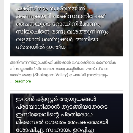
ഷക്സ് ​ഗാം താഴ്‌വരയിൽ
കടന്നുകയറി പാകിസ്ഥാനിലേക്ക്
ചൈനയുടെ റോഡ് നിർമാണം,
സിയാചിനെ രണ്ടു വശത്തുനിന്നും
വളയാൻ ശത്രുക്കൾ, അതിജാ​
ഗ്രതയിൽ ഇന്ത്യ
അഭിനന്ദ് ന്യൂഡൽഹി കിഴക്കൻ ലഡാക്കിലെ സൈനിക
പിന്മാറ്റത്തിന് പിന്നാലെ, ജമ്മു കശ്മീരിലെ ഷക്സ് ​ഗാം
താഴ്‌വരയെ (Shaksgam Valley) ചൊല്ലി ഇന്ത്യയും
...
Readmore
2
ഇറാന്‍ ക്‌ളസ്റ്റര്‍ ആയുധങ്ങള്‍
പ്രയോഗിക്കാന്‍ തുടങ്ങിയതോടെ
ഇസ്രയേലിന്റെ പ്രതിരോധ
മിസൈല്‍ ശേഖരം അപകടരമായി
ശോഷിച്ചു, സഹായം ഉറപ്പിച്ചു