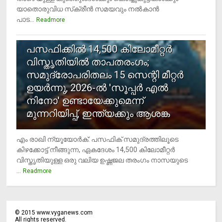
യാതൊരുവിധ സ്‌ക്രീന്‍ സമയവും നല്‍കാന്‍
പാട...
Readmore
5
പസഫിക്കില്‍ 14,500 കിലോമീറ്റര്‍
വിസ്തൃതിയില്‍ താപതരംഗം;
സമുദ്രോപരിതലം 15 സെന്റി മീറ്റര്‍
ഉയര്‍ന്നു, 2026-ല്‍ 'സൂപ്പര്‍ എല്‍
നിനോ' ഉണ്ടായേക്കുമെന്ന്
മുന്നറിയിപ്പ്, ഇന്ത്യക്കും ആശങ്ക
എം രാഖി ന്യൂയോര്‍ക്: പസഫിക് സമുദ്രത്തിലൂടെ
കിഴക്കോട്ട് നീങ്ങുന്ന, ഏകദേശം 14,500 കിലോമീറ്റര്‍
വിസ്തൃതിയുള്ള ഒരു വലിയ ഉഷ്ണജല തരംഗം നാസയുടെ
...
Readmore
©
2015
www.vyganews.com
All rights reserved.