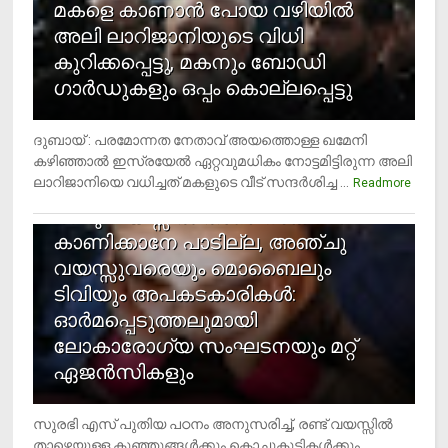
മകളെ കാണാന്‍ പോയ വഴിയില്‍
അലി ലാറിജാനിയുടെ വിധി
കുറിക്കപ്പെട്ടു, മകനും ബോഡി
ഗാര്‍ഡുകളും ഒപ്പം കൊല്ലപ്പെട്ടു
ദുബായ് : പരമോന്നത നേതാവ് അയത്തൊള്ള ഖമേനി
കഴിഞ്ഞാല്‍ ഇസ്രയേല്‍ ഏറ്റവുമധികം നോട്ടമിട്ടിരുന്ന അലി
ലാറിജാനിയെ വധിച്ചത് മകളുടെ വീട് സന്ദര്‍ശിച്ച ...
4
Readmore
രണ്ടു വയസ്സില്‍ താഴെ സ്‌ക്രീന്‍
കാണിക്കാനേ പാടില്ല, അഞ്ചു
വയസ്സുവരെയും മൊബൈലും
ടിവിയും അപകടകാരികള്‍:
ഓര്‍മപ്പെടുത്തലുമായി
ലോകാരോഗ്യ സംഘടനയും മറ്റ്
ഏജന്‍സികളും
സുരഭി എസ് പുതിയ പഠനം അനുസരിച്ച്, രണ്ട് വയസ്സില്‍
താഴെയുള്ള കുഞ്ഞുങ്ങള്‍ക്കും കൊച്ചുകുട്ടികള്‍ക്കും