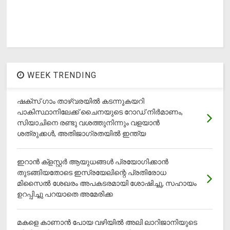
WEEK TRENDING
ഷക്സ് ​ഗാം താഴ്‌വരയിൽ കടന്നുകയറി
പാകിസ്ഥാനിലേക്ക് ചൈനയുടെ റോഡ് നിർമാണം,
സിയാചിനെ രണ്ടു വശത്തുനിന്നും വളയാൻ
ശത്രുക്കൾ, അതിജാ​ഗ്രതയിൽ ഇന്ത്യ
ഇറാന്‍ ക്‌ളസ്റ്റര്‍ ആയുധങ്ങള്‍ പ്രയോഗിക്കാന്‍
തുടങ്ങിയതോടെ ഇസ്രയേലിന്റെ പ്രതിരോധ
മിസൈല്‍ ശേഖരം അപകടരമായി ശോഷിച്ചു, സഹായം
ഉറപ്പിച്ചു പറയാതെ അമേരിക്ക
മകളെ കാണാന്‍ പോയ വഴിയില്‍ അലി ലാറിജാനിയുടെ