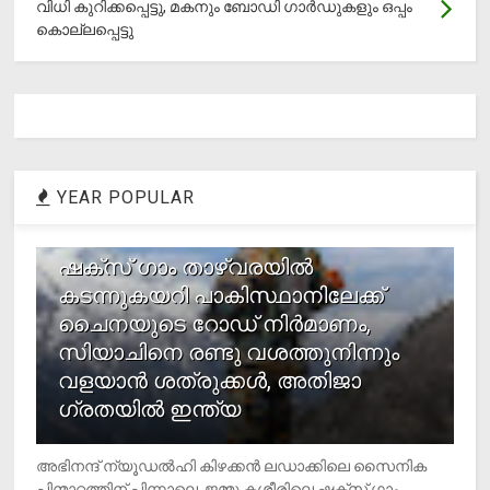
വിധി കുറിക്കപ്പെട്ടു, മകനും ബോഡി ഗാര്‍ഡുകളും ഒപ്പം
കൊല്ലപ്പെട്ടു
YEAR POPULAR
1
ഷക്സ് ​ഗാം താഴ്‌വരയിൽ
കടന്നുകയറി പാകിസ്ഥാനിലേക്ക്
ചൈനയുടെ റോഡ് നിർമാണം,
സിയാചിനെ രണ്ടു വശത്തുനിന്നും
വളയാൻ ശത്രുക്കൾ, അതിജാ​
ഗ്രതയിൽ ഇന്ത്യ
അഭിനന്ദ് ന്യൂഡൽഹി കിഴക്കൻ ലഡാക്കിലെ സൈനിക
പിന്മാറ്റത്തിന് പിന്നാലെ, ജമ്മു കശ്മീരിലെ ഷക്സ് ​ഗാം