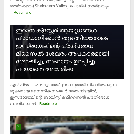
താഴ്‌വരയെ (Shaksgam Valley) ചൊല്ലി ഇന്ത്യയും
...
Readmore
2
ഇറാന്‍ ക്‌ളസ്റ്റര്‍ ആയുധങ്ങള്‍
പ്രയോഗിക്കാന്‍ തുടങ്ങിയതോടെ
ഇസ്രയേലിന്റെ പ്രതിരോധ
മിസൈല്‍ ശേഖരം അപകടരമായി
ശോഷിച്ചു, സഹായം ഉറപ്പിച്ചു
പറയാതെ അമേരിക്ക
എന്‍ പ്രഭാകരന്‍ ദുബായ് : ഇറാനുമായി നിലനില്‍ക്കുന്ന
രൂക്ഷമായ സൈനിക സംഘര്‍ഷത്തിനിടയില്‍,
ഇസ്രായേലിന്റെ ബാലിസ്റ്റിക് മിസൈല്‍ പ്രതിരോധ
സംവിധാനങ്...
Readmore
3