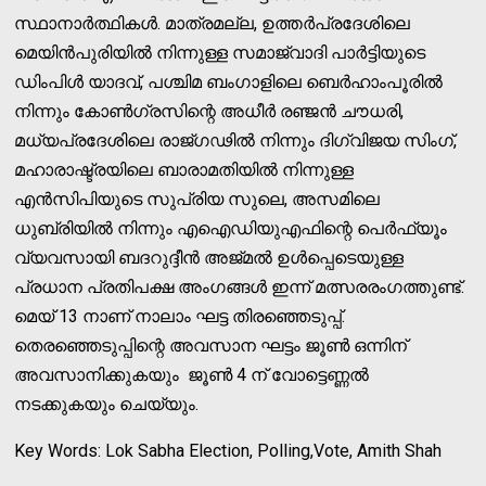
സ്ഥാനാര്‍ത്ഥികള്‍. മാത്രമല്ല, ഉത്തര്‍പ്രദേശിലെ
മെയിന്‍പുരിയില്‍ നിന്നുള്ള സമാജ്വാദി പാര്‍ട്ടിയുടെ
ഡിംപിള്‍ യാദവ്, പശ്ചിമ ബംഗാളിലെ ബെര്‍ഹാംപൂരില്‍
നിന്നും കോണ്‍ഗ്രസിന്റെ അധീര്‍ രഞ്ജന്‍ ചൗധരി,
മധ്യപ്രദേശിലെ രാജ്ഗഢില്‍ നിന്നും ദിഗ്വിജയ സിംഗ്,
മഹാരാഷ്ട്രയിലെ ബാരാമതിയില്‍ നിന്നുള്ള
എന്‍സിപിയുടെ സുപ്രിയ സുലെ, അസമിലെ
ധുബ്രിയില്‍ നിന്നും എഐഡിയുഎഫിന്റെ പെര്‍ഫ്യൂം
വ്യവസായി ബദറുദ്ദീന്‍ അജ്മല്‍ ഉള്‍പ്പെടെയുള്ള
പ്രധാന പ്രതിപക്ഷ അംഗങ്ങള്‍ ഇന്ന് മത്സരരംഗത്തുണ്ട്.
മെയ് 13 നാണ് നാലാം ഘട്ട തിരഞ്ഞെടുപ്പ്.
തെരഞ്ഞെടുപ്പിന്റെ അവസാന ഘട്ടം ജൂണ്‍ ഒന്നിന്
അവസാനിക്കുകയും ജൂണ്‍ 4 ന് വോട്ടെണ്ണല്‍
നടക്കുകയും ചെയ്യും.
Key Words: Lok Sabha Election, Polling,Vote, Amith Shah