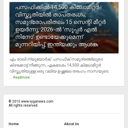
പസഫിക്കില്‍ 14,500 കിലോമീറ്റര്‍
വിസ്തൃതിയില്‍ താപതരംഗം;
സമുദ്രോപരിതലം 15 സെന്റി മീറ്റര്‍
ഉയര്‍ന്നു, 2026-ല്‍ 'സൂപ്പര്‍ എല്‍
നിനോ' ഉണ്ടായേക്കുമെന്ന്
മുന്നറിയിപ്പ്, ഇന്ത്യക്കും ആശങ്ക
എം രാഖി ന്യൂയോര്‍ക്: പസഫിക് സമുദ്രത്തിലൂടെ
കിഴക്കോട്ട് നീങ്ങുന്ന, ഏകദേശം 14,500 കിലോമീറ്റര്‍
വിസ്തൃതിയുള്ള ഒരു വലിയ ഉഷ്ണജല തരംഗം നാസയുടെ
...
Readmore
©
2015
www.vyganews.com
All rights reserved.
Home
About Us