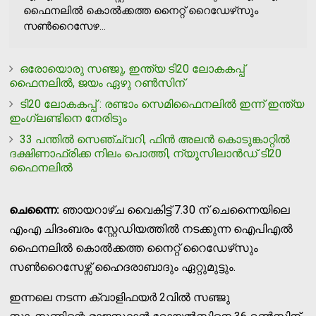
ഫൈനലില്‍ കൊല്‍ക്കത്ത നൈറ്റ് റൈഡേഴ്‌സും
സണ്‍റൈസേഴ...
ഒരോയൊരു സഞ്ജു, ഇന്ത്യ ടി20 ലോകകപ്പ്
ഫൈനലില്‍, ജയം ഏഴു റണ്‍സിന്
ടി20 ലോകകപ്പ് : രണ്ടാം സെമിഫൈനലില്‍ ഇന്ന് ഇന്ത്യ
ഇംഗ്ലണ്ടിനെ നേരിടും
33 പന്തില്‍ സെഞ്ച്വറി, ഫിന്‍ അലന്‍ കൊടുങ്കാറ്റില്‍
ദക്ഷിണാഫ്രിക്ക നിലം പൊത്തി, ന്യൂസിലാന്‍ഡ് ടി20
ഫൈനലില്‍
ചെന്നൈ:
ഞായറാഴ്ച വൈകിട്ട് 7.30 ന് ചെന്നൈയിലെ
എംഎ ചിദംബരം സ്റ്റേഡിയത്തില്‍ നടക്കുന്ന ഐപിഎല്‍
ഫൈനലില്‍ കൊല്‍ക്കത്ത നൈറ്റ് റൈഡേഴ്‌സും
സണ്‍റൈസേഴ്സ് ഹൈദരാബാദും ഏറ്റുമുട്ടും.
ഇന്നലെ നടന്ന ക്വാളിഫയര്‍ 2വില്‍ സഞ്ജു