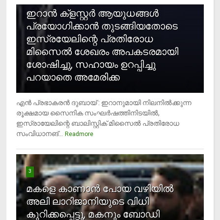
ഇറാന്‍ ക്‌ളസ്റ്റര്‍ ആയുധങ്ങള്‍
പ്രയോഗിക്കാന്‍ തുടങ്ങിയതോടെ
ഇസ്രയേലിന്റെ പ്രതിരോധ
മിസൈല്‍ ശേഖരം അപകടരമായി
ശോഷിച്ചു, സഹായം ഉറപ്പിച്ചു
പറയാതെ അമേരിക്ക
എന്‍ പ്രഭാകരന്‍ ദുബായ് : ഇറാനുമായി നിലനില്‍ക്കുന്ന
രൂക്ഷമായ സൈനിക സംഘര്‍ഷത്തിനിടയില്‍,
ഇസ്രായേലിന്റെ ബാലിസ്റ്റിക് മിസൈല്‍ പ്രതിരോധ
സംവിധാനങ്...
Readmore
3
മകളെ കാണാന്‍ പോയ വഴിയില്‍
അലി ലാറിജാനിയുടെ വിധി
കുറിക്കപ്പെട്ടു, മകനും ബോഡി