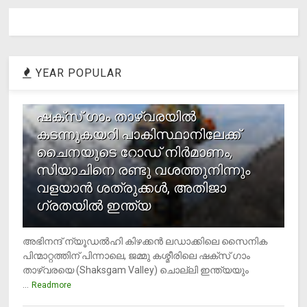
YEAR POPULAR
1
ഷക്സ് ​ഗാം താഴ്‌വരയിൽ
കടന്നുകയറി പാകിസ്ഥാനിലേക്ക്
ചൈനയുടെ റോഡ് നിർമാണം,
സിയാചിനെ രണ്ടു വശത്തുനിന്നും
വളയാൻ ശത്രുക്കൾ, അതിജാ​
ഗ്രതയിൽ ഇന്ത്യ
അഭിനന്ദ് ന്യൂഡൽഹി കിഴക്കൻ ലഡാക്കിലെ സൈനിക
പിന്മാറ്റത്തിന് പിന്നാലെ, ജമ്മു കശ്മീരിലെ ഷക്സ് ​ഗാം
താഴ്‌വരയെ (Shaksgam Valley) ചൊല്ലി ഇന്ത്യയും
...
Readmore
2