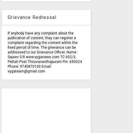
Grievance Redressal
If anybody have any complaint about the
publication of content, they can register a
complaint regarding the content within the
fixed period of time. The grievance can be
addressed to our Grievance Officer. Name :
Sajeev S.R www.vyganews.com TC 602/3,
Pettah Post Thiruvananthapuram Pin: 695024
Phone: 9745870100 Email:
vygateam@gmail.com