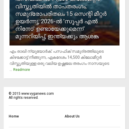
വിസ്തൃതിയില്‍ താപതരംഗം;
സമുദ്രോപരിതലം 15 സെന്റി മീറ്റര്‍
ഉയര്‍ന്നു, 2026-ല്‍ 'സൂപ്പര്‍ എല്‍
നിനോ' ഉണ്ടായേക്കുമെന്ന്
മുന്നറിയിപ്പ്, ഇന്ത്യക്കും ആശങ്ക
എം രാഖി ന്യൂയോര്‍ക്: പസഫിക് സമുദ്രത്തിലൂടെ
കിഴക്കോട്ട് നീങ്ങുന്ന, ഏകദേശം 14,500 കിലോമീറ്റര്‍
വിസ്തൃതിയുള്ള ഒരു വലിയ ഉഷ്ണജല തരംഗം നാസയുടെ
...
Readmore
©
2015
www.vyganews.com
All rights reserved.
Home
About Us