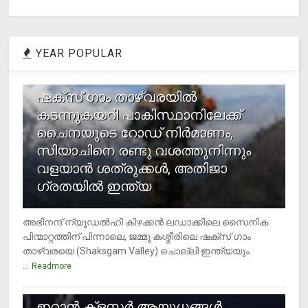
YEAR POPULAR
1
ഷക്സ് ​ഗാം താഴ്‌വരയിൽ
കടന്നുകയറി പാകിസ്ഥാനിലേക്ക്
ചൈനയുടെ റോഡ് നിർമാണം,
സിയാചിനെ രണ്ടു വശത്തുനിന്നും
വളയാൻ ശത്രുക്കൾ, അതിജാ​
ഗ്രതയിൽ ഇന്ത്യ
അഭിനന്ദ് ന്യൂഡൽഹി കിഴക്കൻ ലഡാക്കിലെ സൈനിക
പിന്മാറ്റത്തിന് പിന്നാലെ, ജമ്മു കശ്മീരിലെ ഷക്സ് ​ഗാം
താഴ്‌വരയെ (Shaksgam Valley) ചൊല്ലി ഇന്ത്യയും
...
Readmore
2
ഇറാന്‍ ക്‌ളസ്റ്റര്‍ ആയുധങ്ങള്‍