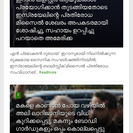
പ്രയോഗിക്കാന്‍ തുടങ്ങിയതോടെ
ഇസ്രയേലിന്റെ പ്രതിരോധ
മിസൈല്‍ ശേഖരം അപകടരമായി
ശോഷിച്ചു, സഹായം ഉറപ്പിച്ചു
പറയാതെ അമേരിക്ക
എന്‍ പ്രഭാകരന്‍ ദുബായ് : ഇറാനുമായി നിലനില്‍ക്കുന്ന
രൂക്ഷമായ സൈനിക സംഘര്‍ഷത്തിനിടയില്‍,
ഇസ്രായേലിന്റെ ബാലിസ്റ്റിക് മിസൈല്‍ പ്രതിരോധ
സംവിധാനങ്...
Readmore
3
മകളെ കാണാന്‍ പോയ വഴിയില്‍
അലി ലാറിജാനിയുടെ വിധി
കുറിക്കപ്പെട്ടു, മകനും ബോഡി
ഗാര്‍ഡുകളും ഒപ്പം കൊല്ലപ്പെട്ടു