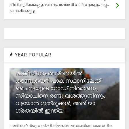
വിധി കുറിക്കപ്പെട്ടു, മകനും ബോഡി ഗാര്‍ഡുകളും ഒപ്പം
കൊല്ലപ്പെട്ടു
YEAR POPULAR
1
ഷക്സ് ​ഗാം താഴ്‌വരയിൽ
കടന്നുകയറി പാകിസ്ഥാനിലേക്ക്
ചൈനയുടെ റോഡ് നിർമാണം,
സിയാചിനെ രണ്ടു വശത്തുനിന്നും
വളയാൻ ശത്രുക്കൾ, അതിജാ​
ഗ്രതയിൽ ഇന്ത്യ
അഭിനന്ദ് ന്യൂഡൽഹി കിഴക്കൻ ലഡാക്കിലെ സൈനിക