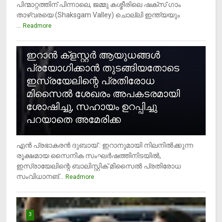
പിന്മാറ്റത്തിന് പിന്നാലെ, ജമ്മു കശ്മീരിലെ ഷക്സ് ​ഗാം
താഴ്‌വരയെ (Shaksgam Valley) ചൊല്ലി ഇന്ത്യയും
...
Readmore
2
ഇറാന്‍ ക്‌ളസ്റ്റര്‍ ആയുധങ്ങള്‍
പ്രയോഗിക്കാന്‍ തുടങ്ങിയതോടെ
ഇസ്രയേലിന്റെ പ്രതിരോധ
മിസൈല്‍ ശേഖരം അപകടരമായി
ശോഷിച്ചു, സഹായം ഉറപ്പിച്ചു
പറയാതെ അമേരിക്ക
എന്‍ പ്രഭാകരന്‍ ദുബായ് : ഇറാനുമായി നിലനില്‍ക്കുന്ന
രൂക്ഷമായ സൈനിക സംഘര്‍ഷത്തിനിടയില്‍,
ഇസ്രായേലിന്റെ ബാലിസ്റ്റിക് മിസൈല്‍ പ്രതിരോധ
സംവിധാനങ്...
Readmore
3