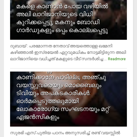
മകളെ കാണാന്‍ പോയ വഴിയില്‍
അലി ലാറിജാനിയുടെ വിധി
കുറിക്കപ്പെട്ടു, മകനും ബോഡി
ഗാര്‍ഡുകളും ഒപ്പം കൊല്ലപ്പെട്ടു
ദുബായ് : പരമോന്നത നേതാവ് അയത്തൊള്ള ഖമേനി
കഴിഞ്ഞാല്‍ ഇസ്രയേല്‍ ഏറ്റവുമധികം നോട്ടമിട്ടിരുന്ന അലി
ലാറിജാനിയെ വധിച്ചത് മകളുടെ വീട് സന്ദര്‍ശിച്ച ...
4
Readmore
രണ്ടു വയസ്സില്‍ താഴെ സ്‌ക്രീന്‍
കാണിക്കാനേ പാടില്ല, അഞ്ചു
വയസ്സുവരെയും മൊബൈലും
ടിവിയും അപകടകാരികള്‍:
ഓര്‍മപ്പെടുത്തലുമായി
ലോകാരോഗ്യ സംഘടനയും മറ്റ്
ഏജന്‍സികളും
സുരഭി എസ് പുതിയ പഠനം അനുസരിച്ച്, രണ്ട് വയസ്സില്‍