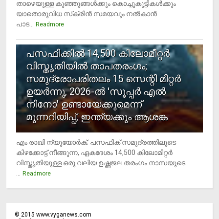
താഴെയുള്ള കുഞ്ഞുങ്ങള്‍ക്കും കൊച്ചുകുട്ടികള്‍ക്കും
യാതൊരുവിധ സ്‌ക്രീന്‍ സമയവും നല്‍കാന്‍
പാട...
Readmore
5
പസഫിക്കില്‍ 14,500 കിലോമീറ്റര്‍
വിസ്തൃതിയില്‍ താപതരംഗം;
സമുദ്രോപരിതലം 15 സെന്റി മീറ്റര്‍
ഉയര്‍ന്നു, 2026-ല്‍ 'സൂപ്പര്‍ എല്‍
നിനോ' ഉണ്ടായേക്കുമെന്ന്
മുന്നറിയിപ്പ്, ഇന്ത്യക്കും ആശങ്ക
എം രാഖി ന്യൂയോര്‍ക്: പസഫിക് സമുദ്രത്തിലൂടെ
കിഴക്കോട്ട് നീങ്ങുന്ന, ഏകദേശം 14,500 കിലോമീറ്റര്‍
വിസ്തൃതിയുള്ള ഒരു വലിയ ഉഷ്ണജല തരംഗം നാസയുടെ
...
Readmore
©
2015
www.vyganews.com