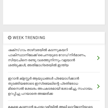
WEEK TRENDING
ഷക്സ് ​ഗാം താഴ്‌വരയിൽ കടന്നുകയറി
പാകിസ്ഥാനിലേക്ക് ചൈനയുടെ റോഡ് നിർമാണം,
സിയാചിനെ രണ്ടു വശത്തുനിന്നും വളയാൻ
ശത്രുക്കൾ, അതിജാ​ഗ്രതയിൽ ഇന്ത്യ
ഇറാന്‍ ക്‌ളസ്റ്റര്‍ ആയുധങ്ങള്‍ പ്രയോഗിക്കാന്‍
തുടങ്ങിയതോടെ ഇസ്രയേലിന്റെ പ്രതിരോധ
മിസൈല്‍ ശേഖരം അപകടരമായി ശോഷിച്ചു, സഹായം
ഉറപ്പിച്ചു പറയാതെ അമേരിക്ക
മകളെ കാണാന്‍ പോയ വഴിയില്‍ അലി ലാറിജാനിയുടെ