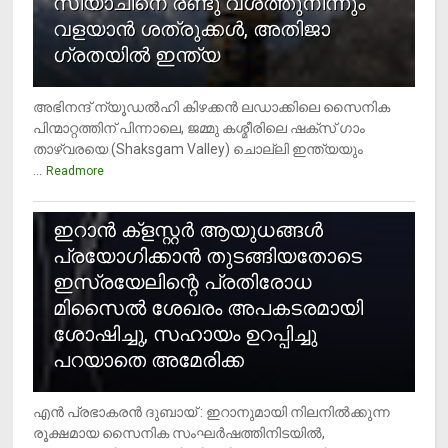
സിയാചിനെ രണ്ടു വശത്തുനിന്നും
വളയാൻ ശത്രുക്കൾ, അതിജാ​
ഗ്രതയിൽ ഇന്ത്യ
അഭിനന്ദ് ന്യൂഡൽഹി കിഴക്കൻ ലഡാക്കിലെ സൈനിക
പിന്മാറ്റത്തിന് പിന്നാലെ, ജമ്മു കശ്മീരിലെ ഷക്സ് ​ഗാം
താഴ്‌വരയെ (Shaksgam Valley) ചൊല്ലി ഇന്ത്യയും
...
Readmore
2
ഇറാന്‍ ക്‌ളസ്റ്റര്‍ ആയുധങ്ങള്‍
പ്രയോഗിക്കാന്‍ തുടങ്ങിയതോടെ
ഇസ്രയേലിന്റെ പ്രതിരോധ
മിസൈല്‍ ശേഖരം അപകടരമായി
ശോഷിച്ചു, സഹായം ഉറപ്പിച്ചു
പറയാതെ അമേരിക്ക
എന്‍ പ്രഭാകരന്‍ ദുബായ് : ഇറാനുമായി നിലനില്‍ക്കുന്ന
രൂക്ഷമായ സൈനിക സംഘര്‍ഷത്തിനിടയില്‍,