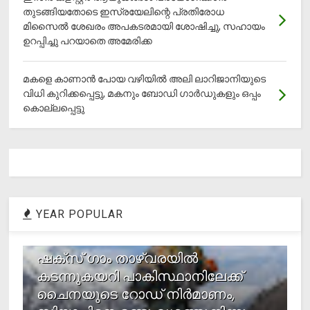
തുടങ്ങിയതോടെ ഇസ്രയേലിന്റെ പ്രതിരോധ
മിസൈല്‍ ശേഖരം അപകടരമായി ശോഷിച്ചു, സഹായം
ഉറപ്പിച്ചു പറയാതെ അമേരിക്ക
മകളെ കാണാന്‍ പോയ വഴിയില്‍ അലി ലാറിജാനിയുടെ
വിധി കുറിക്കപ്പെട്ടു, മകനും ബോഡി ഗാര്‍ഡുകളും ഒപ്പം
കൊല്ലപ്പെട്ടു
YEAR POPULAR
1
ഷക്സ് ​ഗാം താഴ്‌വരയിൽ
കടന്നുകയറി പാകിസ്ഥാനിലേക്ക്
ചൈനയുടെ റോഡ് നിർമാണം,