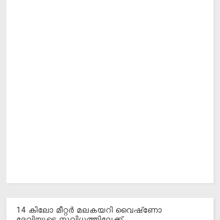
14 കിലോ മീറ്റര്‍ മലകയറി വൈഷ്‌ണോ
ദേവിയുടെ സവിധത്തിലേക്ക്