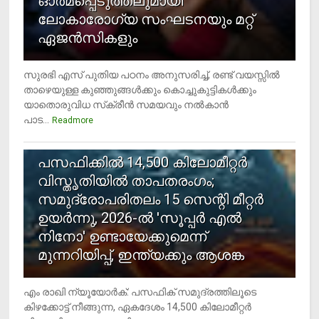
ഓര്‍മപ്പെടുത്തലുമായി
ലോകാരോഗ്യ സംഘടനയും മറ്റ്
ഏജന്‍സികളും
സുരഭി എസ് പുതിയ പഠനം അനുസരിച്ച്, രണ്ട് വയസ്സില്‍
താഴെയുള്ള കുഞ്ഞുങ്ങള്‍ക്കും കൊച്ചുകുട്ടികള്‍ക്കും
യാതൊരുവിധ സ്‌ക്രീന്‍ സമയവും നല്‍കാന്‍
പാട...
Readmore
5
പസഫിക്കില്‍ 14,500 കിലോമീറ്റര്‍
വിസ്തൃതിയില്‍ താപതരംഗം;
സമുദ്രോപരിതലം 15 സെന്റി മീറ്റര്‍
ഉയര്‍ന്നു, 2026-ല്‍ 'സൂപ്പര്‍ എല്‍
നിനോ' ഉണ്ടായേക്കുമെന്ന്
മുന്നറിയിപ്പ്, ഇന്ത്യക്കും ആശങ്ക
എം രാഖി ന്യൂയോര്‍ക്: പസഫിക് സമുദ്രത്തിലൂടെ
കിഴക്കോട്ട് നീങ്ങുന്ന, ഏകദേശം 14,500 കിലോമീറ്റര്‍