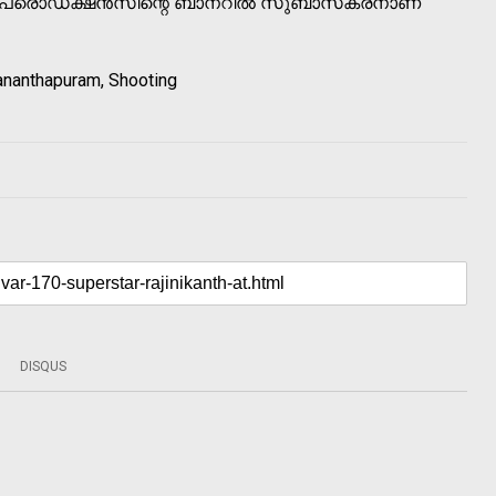
ലൈക പ്രൊഡക്ഷന്‍സിന്റെ ബാനറില്‍ സുബാസ്‌കരനാണ്
vananthapuram, Shooting
DISQUS