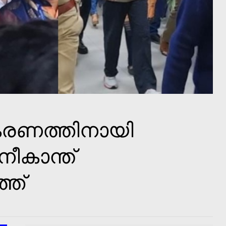
കരണത്തിനായി
രജനീകാന്ത്
്ത്