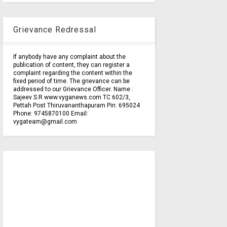
Grievance Redressal
If anybody have any complaint about the
publication of content, they can register a
complaint regarding the content within the
fixed period of time. The grievance can be
addressed to our Grievance Officer. Name :
Sajeev S.R www.vyganews.com TC 602/3,
Pettah Post Thiruvananthapuram Pin: 695024
Phone: 9745870100 Email:
vygateam@gmail.com