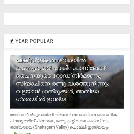
YEAR POPULAR
1
ഷക്സ് ​ഗാം താഴ്‌വരയിൽ
കടന്നുകയറി പാകിസ്ഥാനിലേക്ക്
ചൈനയുടെ റോഡ് നിർമാണം,
സിയാചിനെ രണ്ടു വശത്തുനിന്നും
വളയാൻ ശത്രുക്കൾ, അതിജാ​
ഗ്രതയിൽ ഇന്ത്യ
അഭിനന്ദ് ന്യൂഡൽഹി കിഴക്കൻ ലഡാക്കിലെ സൈനിക
പിന്മാറ്റത്തിന് പിന്നാലെ, ജമ്മു കശ്മീരിലെ ഷക്സ് ​ഗാം
താഴ്‌വരയെ (Shaksgam Valley) ചൊല്ലി ഇന്ത്യയും
...
Readmore