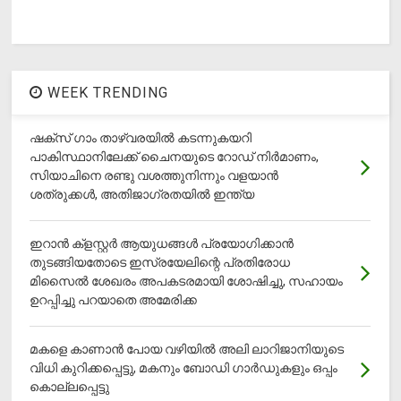
WEEK TRENDING
ഷക്സ് ​ഗാം താഴ്‌വരയിൽ കടന്നുകയറി
പാകിസ്ഥാനിലേക്ക് ചൈനയുടെ റോഡ് നിർമാണം,
സിയാചിനെ രണ്ടു വശത്തുനിന്നും വളയാൻ
ശത്രുക്കൾ, അതിജാ​ഗ്രതയിൽ ഇന്ത്യ
ഇറാന്‍ ക്‌ളസ്റ്റര്‍ ആയുധങ്ങള്‍ പ്രയോഗിക്കാന്‍
തുടങ്ങിയതോടെ ഇസ്രയേലിന്റെ പ്രതിരോധ
മിസൈല്‍ ശേഖരം അപകടരമായി ശോഷിച്ചു, സഹായം
ഉറപ്പിച്ചു പറയാതെ അമേരിക്ക
മകളെ കാണാന്‍ പോയ വഴിയില്‍ അലി ലാറിജാനിയുടെ
വിധി കുറിക്കപ്പെട്ടു, മകനും ബോഡി ഗാര്‍ഡുകളും ഒപ്പം
കൊല്ലപ്പെട്ടു