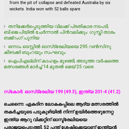
from the pit of collapse and defeated Australia by six
wickets. India won with 52 balls spare
തനിക്കേര്‍പ്പെടുത്തിയ വിലക്ക് പ്രതികാര നടപടി;
ബി.ജെ.പിയില്‍ ചേര്‍ന്നാല്‍ പിന്‍വലിക്കും: ഗുസ്തി താരം
ബജ്‌റംഗ് പൂനിയ
ഒന്നാം ടെസ്റ്റില്‍ ഓസ്‌ട്രേലിയയെ 295 റണ്‍സിനു
കീഴടക്കി ബുംറയും സംഘവും
ഐപിഎല്ലിന് കാഹളം മുഴങ്ങി; അടുത്ത വർഷത്തെ
മത്സരങ്ങൾ മാർച്ച് 14 മുതൽ മെയ് 25 വരെ
സ്‌കോര്‍: ഓസ്‌ട്രേലിയ 199 (49.3), ഇന്ത്യ 201-4 (41.2)
ചെന്നൈ: ഏകദിന ലോകകപ്പിലെ ആദ്യ മത്സരത്തില്‍
തകര്‍ച്ചയുടെ പടുകുഴിയില്‍ നിന്ന് ഉയിര്‍ത്തെഴുന്നേറ്റ
ഇന്ത്യ ആറു വിക്കറ്റിന് ഓസ്ട്രേലിയയെ
പരാജയപ്പെടുത്തി. 52 പന്ത് ശേഷിക്കെയാണ് ഇന്ത്യന്‍