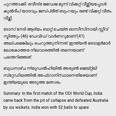
പുറത്താക്കി. രവീന്ദ്ര ജഡേജ മൂന്ന് വിക്കറ്റ് വീഴ്ത്തിയപ്പോള്‍
കുല്‍ദീപ് യാദവും ജസ്പ്രീത് ബുംറയും രണ്ട് വിക്കറ്റ് വീതം
വീഴ്ത്തി.
ടോസ് നേടി ആദ്യം ബാറ്റ് ചെയ്ത ഓസീസിനായി സ്റ്റീവ്
സ്മിത്തും (46) ഡേവിഡ് വാര്‍ണറുമാണ് (41)
അല്പമെങ്കിലും ചെറുത്തുനിന്നത്. ഇന്ത്യന്‍ ബോളര്‍മാര്‍
ലോകോത്തര നിലവാരത്തില്‍ തന്നെയാണ്
പന്തെറിഞ്ഞത്.
ബുധനാഴ്ച ന്യൂഡല്‍ഹിയില്‍ അരുണ്‍ ജെയ്റ്റ്‌ലി
സ്‌റ്റേഡിയത്തില്‍ അഫ്ഗാനിസ്ഥാനെതിരേയാണ്
ഇന്ത്യയുടെ അടുത്ത മത്സരം.
Summary: In the first match of the ODI World Cup, India
came back from the pit of collapse and defeated Australia
by six wickets. India won with 52 balls to spare.