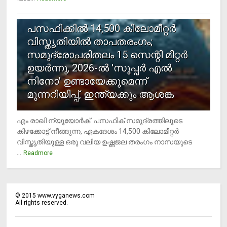
5
പസഫിക്കില്‍ 14,500 കിലോമീറ്റര്‍
വിസ്തൃതിയില്‍ താപതരംഗം;
സമുദ്രോപരിതലം 15 സെന്റി മീറ്റര്‍
ഉയര്‍ന്നു, 2026-ല്‍ 'സൂപ്പര്‍ എല്‍
നിനോ' ഉണ്ടായേക്കുമെന്ന്
മുന്നറിയിപ്പ്, ഇന്ത്യക്കും ആശങ്ക
എം രാഖി ന്യൂയോര്‍ക്: പസഫിക് സമുദ്രത്തിലൂടെ
കിഴക്കോട്ട് നീങ്ങുന്ന, ഏകദേശം 14,500 കിലോമീറ്റര്‍
വിസ്തൃതിയുള്ള ഒരു വലിയ ഉഷ്ണജല തരംഗം നാസയുടെ
...
Readmore
©
2015
www.vyganews.com
All rights reserved.