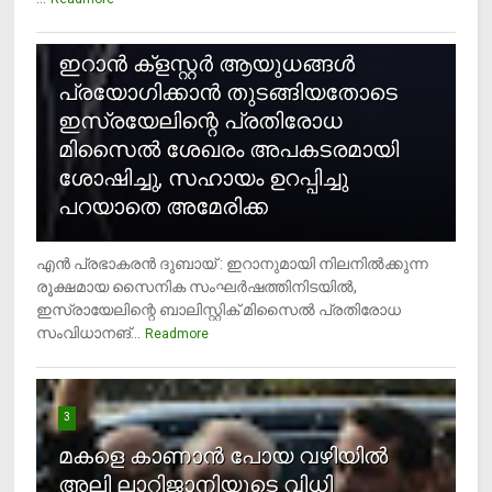
2
ഇറാന്‍ ക്‌ളസ്റ്റര്‍ ആയുധങ്ങള്‍
പ്രയോഗിക്കാന്‍ തുടങ്ങിയതോടെ
ഇസ്രയേലിന്റെ പ്രതിരോധ
മിസൈല്‍ ശേഖരം അപകടരമായി
ശോഷിച്ചു, സഹായം ഉറപ്പിച്ചു
പറയാതെ അമേരിക്ക
എന്‍ പ്രഭാകരന്‍ ദുബായ് : ഇറാനുമായി നിലനില്‍ക്കുന്ന
രൂക്ഷമായ സൈനിക സംഘര്‍ഷത്തിനിടയില്‍,
ഇസ്രായേലിന്റെ ബാലിസ്റ്റിക് മിസൈല്‍ പ്രതിരോധ
സംവിധാനങ്...
Readmore
3
മകളെ കാണാന്‍ പോയ വഴിയില്‍
അലി ലാറിജാനിയുടെ വിധി