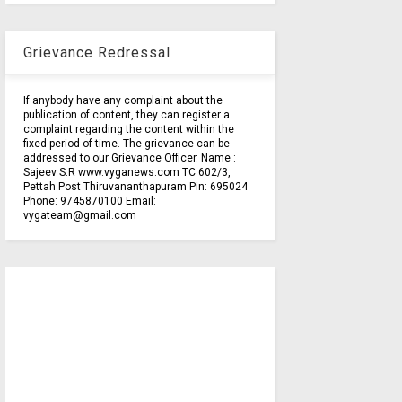
Grievance Redressal
If anybody have any complaint about the
publication of content, they can register a
complaint regarding the content within the
fixed period of time. The grievance can be
addressed to our Grievance Officer. Name :
Sajeev S.R www.vyganews.com TC 602/3,
Pettah Post Thiruvananthapuram Pin: 695024
Phone: 9745870100 Email:
vygateam@gmail.com