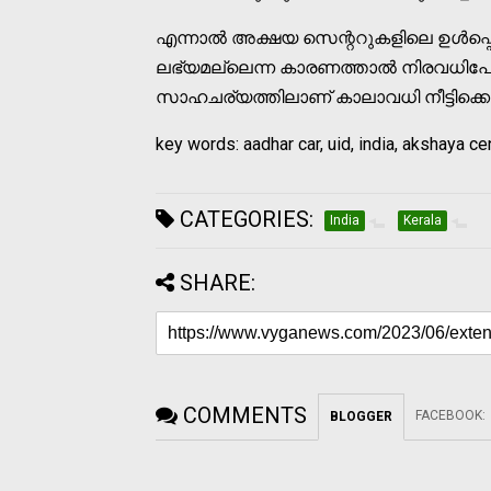
എന്നാല്‍ അക്ഷയ സെന്ററുകളിലെ ഉള്‍പ്
ലഭ്യമല്ലെന്ന കാരണത്താല്‍ നിരവധിപേര്
സാഹചര്യത്തിലാണ് കാലാവധി നീട്ടിക്കൊണ്ടു
key words: aadhar car, uid, india, akshaya ce
CATEGORIES:
India
Kerala
SHARE:
COMMENTS
FACEBOOK
:
BLOGGER