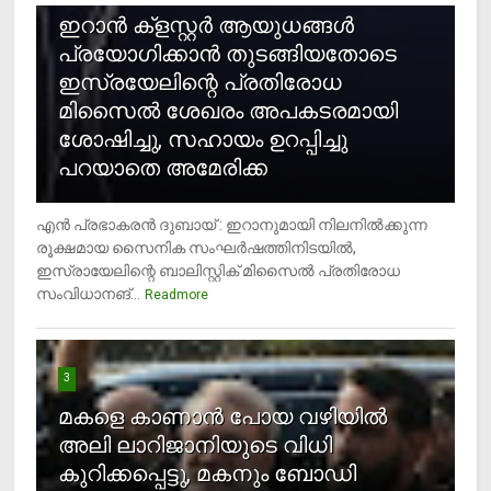
ഇറാന്‍ ക്‌ളസ്റ്റര്‍ ആയുധങ്ങള്‍
പ്രയോഗിക്കാന്‍ തുടങ്ങിയതോടെ
ഇസ്രയേലിന്റെ പ്രതിരോധ
മിസൈല്‍ ശേഖരം അപകടരമായി
ശോഷിച്ചു, സഹായം ഉറപ്പിച്ചു
പറയാതെ അമേരിക്ക
എന്‍ പ്രഭാകരന്‍ ദുബായ് : ഇറാനുമായി നിലനില്‍ക്കുന്ന
രൂക്ഷമായ സൈനിക സംഘര്‍ഷത്തിനിടയില്‍,
ഇസ്രായേലിന്റെ ബാലിസ്റ്റിക് മിസൈല്‍ പ്രതിരോധ
സംവിധാനങ്...
Readmore
3
മകളെ കാണാന്‍ പോയ വഴിയില്‍
അലി ലാറിജാനിയുടെ വിധി
കുറിക്കപ്പെട്ടു, മകനും ബോഡി