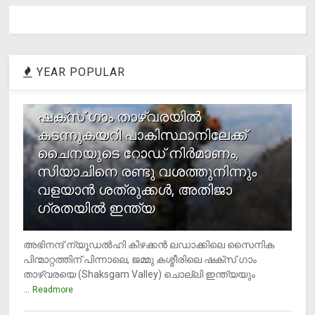
YEAR POPULAR
1
ഷക്സ് ​ഗാം താഴ്‌വരയിൽ
കടന്നുകയറി പാകിസ്ഥാനിലേക്ക്
ചൈനയുടെ റോഡ് നിർമാണം,
സിയാചിനെ രണ്ടു വശത്തുനിന്നും
വളയാൻ ശത്രുക്കൾ, അതിജാ​
ഗ്രതയിൽ ഇന്ത്യ
അഭിനന്ദ് ന്യൂഡൽഹി കിഴക്കൻ ലഡാക്കിലെ സൈനിക
പിന്മാറ്റത്തിന് പിന്നാലെ, ജമ്മു കശ്മീരിലെ ഷക്സ് ​ഗാം
താഴ്‌വരയെ (Shaksgam Valley) ചൊല്ലി ഇന്ത്യയും
...
Readmore
2