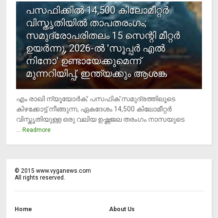
പസഫിക്കില്‍ 14,500 കിലോമീറ്റര്‍
വിസ്തൃതിയില്‍ താപതരംഗം;
സമുദ്രോപരിതലം 15 സെന്റി മീറ്റര്‍
ഉയര്‍ന്നു, 2026-ല്‍ 'സൂപ്പര്‍ എല്‍
നിനോ' ഉണ്ടായേക്കുമെന്ന്
മുന്നറിയിപ്പ്, ഇന്ത്യക്കും ആശങ്ക
എം രാഖി ന്യൂയോര്‍ക്: പസഫിക് സമുദ്രത്തിലൂടെ
കിഴക്കോട്ട് നീങ്ങുന്ന, ഏകദേശം 14,500 കിലോമീറ്റര്‍
വിസ്തൃതിയുള്ള ഒരു വലിയ ഉഷ്ണജല തരംഗം നാസയുടെ
...
Readmore
©
2015
www.vyganews.com
All rights reserved.
Home
About Us