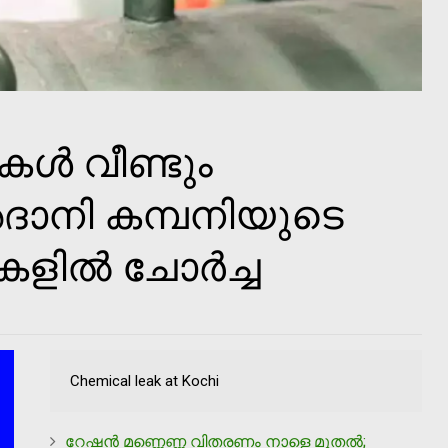
ള്‍ വീണ്ടും
അദാനി കമ്പനിയുടെ
ില്‍ ചോര്‍ച്ച
Chemical leak at Kochi
റേഷൻ മണ്ണെണ്ണ വിതരണം നാളെ മുതൽ;