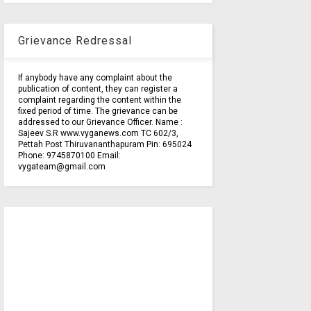
Grievance Redressal
If anybody have any complaint about the
publication of content, they can register a
complaint regarding the content within the
fixed period of time. The grievance can be
addressed to our Grievance Officer. Name :
Sajeev S.R www.vyganews.com TC 602/3,
Pettah Post Thiruvananthapuram Pin: 695024
Phone: 9745870100 Email:
vygateam@gmail.com