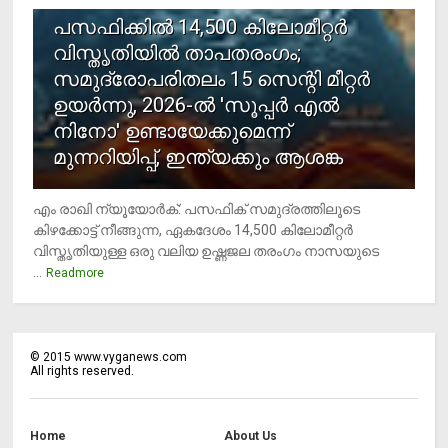
പസഫിക്കില്‍ 14,500 കിലോമീറ്റര്‍
വിസ്തൃതിയില്‍ താപതരംഗം;
സമുദ്രോപരിതലം 15 സെന്റി മീറ്റര്‍
ഉയര്‍ന്നു, 2026-ല്‍ 'സൂപ്പര്‍ എല്‍
നിനോ' ഉണ്ടായേക്കുമെന്ന്
മുന്നറിയിപ്പ്, ഇന്ത്യക്കും ആശങ്ക
എം രാഖി ന്യൂയോര്‍ക്: പസഫിക് സമുദ്രത്തിലൂടെ
കിഴക്കോട്ട് നീങ്ങുന്ന, ഏകദേശം 14,500 കിലോമീറ്റര്‍
വിസ്തൃതിയുള്ള ഒരു വലിയ ഉഷ്ണജല തരംഗം നാസയുടെ
...
Readmore
©
2015
www.vyganews.com
All rights reserved.
Home
About Us