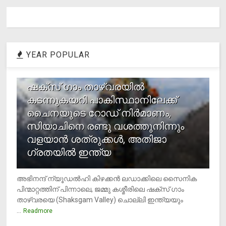
YEAR POPULAR
1
ഷക്സ് ​ഗാം താഴ്‌വരയിൽ
കടന്നുകയറി പാകിസ്ഥാനിലേക്ക്
ചൈനയുടെ റോഡ് നിർമാണം,
സിയാചിനെ രണ്ടു വശത്തുനിന്നും
വളയാൻ ശത്രുക്കൾ, അതിജാ​
ഗ്രതയിൽ ഇന്ത്യ
അഭിനന്ദ് ന്യൂഡൽഹി കിഴക്കൻ ലഡാക്കിലെ സൈനിക
പിന്മാറ്റത്തിന് പിന്നാലെ, ജമ്മു കശ്മീരിലെ ഷക്സ് ​ഗാം
താഴ്‌വരയെ (Shaksgam Valley) ചൊല്ലി ഇന്ത്യയും
...
Readmore
2