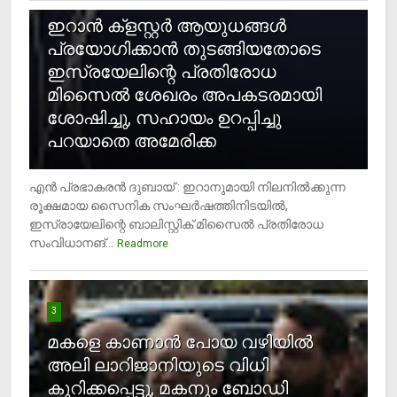
ഇറാന്‍ ക്‌ളസ്റ്റര്‍ ആയുധങ്ങള്‍
പ്രയോഗിക്കാന്‍ തുടങ്ങിയതോടെ
ഇസ്രയേലിന്റെ പ്രതിരോധ
മിസൈല്‍ ശേഖരം അപകടരമായി
ശോഷിച്ചു, സഹായം ഉറപ്പിച്ചു
പറയാതെ അമേരിക്ക
എന്‍ പ്രഭാകരന്‍ ദുബായ് : ഇറാനുമായി നിലനില്‍ക്കുന്ന
രൂക്ഷമായ സൈനിക സംഘര്‍ഷത്തിനിടയില്‍,
ഇസ്രായേലിന്റെ ബാലിസ്റ്റിക് മിസൈല്‍ പ്രതിരോധ
സംവിധാനങ്...
Readmore
3
മകളെ കാണാന്‍ പോയ വഴിയില്‍
അലി ലാറിജാനിയുടെ വിധി
കുറിക്കപ്പെട്ടു, മകനും ബോഡി