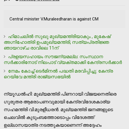
Central minister V.Muraleedharan is against CM
ഹിമാചലിൽ സുഖു മുഖ്യമന്ത്രിയാകും , മുകേഷ്
അഗ്നിഹോത്രി ഉപമുഖ്യമന്ത്രി, സത്യപ്രതിജ്ഞ
ഞായറാഴ്ച രാവിലെ 11ന്
പ്രളയസഹായം സൗജന്യമല്ല: സംസ്ഥാന
സര്‍ക്കാരിനോട് നിലപാട് വ്യക്തമാക്കി കേന്ദ്രസര്‍ക്കാര്‍
നേമം കോച്ച് ടെര്‍മിനല്‍ പദ്ധതി മരവിപ്പിച്ചു: കേന്ദ്ര
റെയിവേ മന്ത്രി രാജ്യസഭയില്‍
ന്യൂഡല്‍ഹി: മുഖ്യമന്ത്രി പിണറായി വിജയനെതിരെ
ഗുരുതര ആരോപണവുമായി കേന്ദ്രവിദേശകാര്യ
സഹമന്ത്രി വി.മുരളീധരന്‍. മുഖ്യമന്ത്രി ജനങ്ങളുടെ
ചെലവില്‍ കുടുംബത്തോടൊപ്പം വിദേശത്ത്
ഉല്ലാസയാത്ര നടത്തുകയാണെന്ന് അദ്ദേഹം