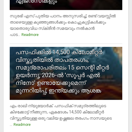
ഏജന്‍സികളും
സുരഭി എസ് പുതിയ പഠനം അനുസരിച്ച്, രണ്ട് വയസ്സില്‍
താഴെയുള്ള കുഞ്ഞുങ്ങള്‍ക്കും കൊച്ചുകുട്ടികള്‍ക്കും
യാതൊരുവിധ സ്‌ക്രീന്‍ സമയവും നല്‍കാന്‍
പാട...
Readmore
5
പസഫിക്കില്‍ 14,500 കിലോമീറ്റര്‍
വിസ്തൃതിയില്‍ താപതരംഗം;
സമുദ്രോപരിതലം 15 സെന്റി മീറ്റര്‍
ഉയര്‍ന്നു, 2026-ല്‍ 'സൂപ്പര്‍ എല്‍
നിനോ' ഉണ്ടായേക്കുമെന്ന്
മുന്നറിയിപ്പ്, ഇന്ത്യക്കും ആശങ്ക
എം രാഖി ന്യൂയോര്‍ക്: പസഫിക് സമുദ്രത്തിലൂടെ
കിഴക്കോട്ട് നീങ്ങുന്ന, ഏകദേശം 14,500 കിലോമീറ്റര്‍
വിസ്തൃതിയുള്ള ഒരു വലിയ ഉഷ്ണജല തരംഗം നാസയുടെ
...
Readmore