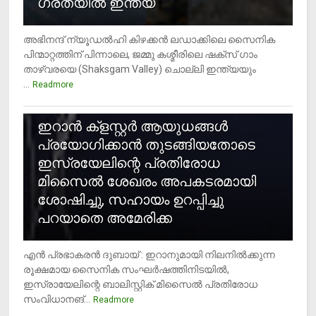
ഗ്രതയിൽ ഇന്ത്യ
അഭിനന്ദ് ന്യൂഡൽഹി കിഴക്കൻ ലഡാക്കിലെ സൈനിക
പിന്മാറ്റത്തിന് പിന്നാലെ, ജമ്മു കശ്മീരിലെ ഷക്സ് ​ഗാം
താഴ്‌വരയെ (Shaksgam Valley) ചൊല്ലി ഇന്ത്യയും
...
Readmore
2
ഇറാന്‍ ക്‌ളസ്റ്റര്‍ ആയുധങ്ങള്‍
പ്രയോഗിക്കാന്‍ തുടങ്ങിയതോടെ
ഇസ്രയേലിന്റെ പ്രതിരോധ
മിസൈല്‍ ശേഖരം അപകടരമായി
ശോഷിച്ചു, സഹായം ഉറപ്പിച്ചു
പറയാതെ അമേരിക്ക
എന്‍ പ്രഭാകരന്‍ ദുബായ് : ഇറാനുമായി നിലനില്‍ക്കുന്ന
രൂക്ഷമായ സൈനിക സംഘര്‍ഷത്തിനിടയില്‍,
ഇസ്രായേലിന്റെ ബാലിസ്റ്റിക് മിസൈല്‍ പ്രതിരോധ
സംവിധാനങ്...
Readmore