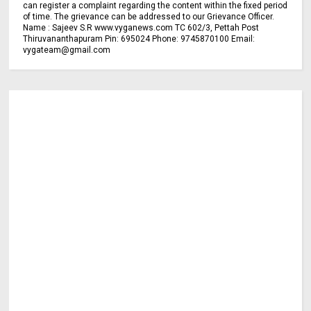
can register a complaint regarding the content within the fixed period
of time. The grievance can be addressed to our Grievance Officer.
Name : Sajeev S.R www.vyganews.com TC 602/3, Pettah Post
Thiruvananthapuram Pin: 695024 Phone: 9745870100 Email:
vygateam@gmail.com