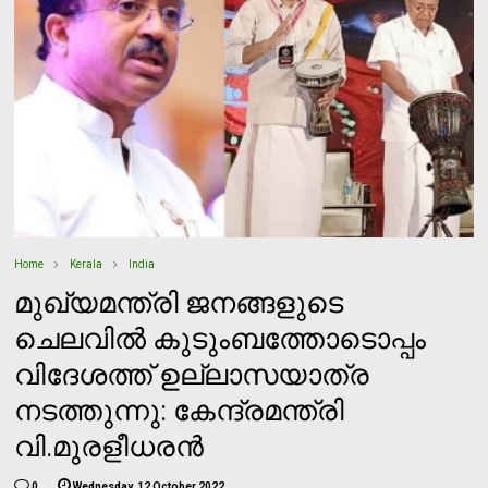
Home
Kerala
India
മുഖ്യമന്ത്രി ജനങ്ങളുടെ
ചെലവില്‍ കുടുംബത്തോടൊപ്പം
വിദേശത്ത് ഉല്ലാസയാത്ര
നടത്തുന്നു: കേന്ദ്രമന്ത്രി
വി.മുരളീധരന്‍
0
Wednesday, 12 October 2022