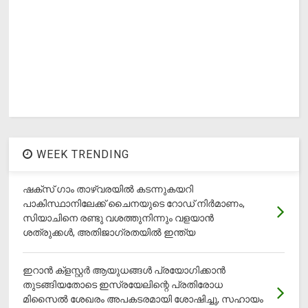
WEEK TRENDING
ഷക്സ് ​ഗാം താഴ്‌വരയിൽ കടന്നുകയറി
പാകിസ്ഥാനിലേക്ക് ചൈനയുടെ റോഡ് നിർമാണം,
സിയാചിനെ രണ്ടു വശത്തുനിന്നും വളയാൻ
ശത്രുക്കൾ, അതിജാ​ഗ്രതയിൽ ഇന്ത്യ
ഇറാന്‍ ക്‌ളസ്റ്റര്‍ ആയുധങ്ങള്‍ പ്രയോഗിക്കാന്‍
തുടങ്ങിയതോടെ ഇസ്രയേലിന്റെ പ്രതിരോധ
മിസൈല്‍ ശേഖരം അപകടരമായി ശോഷിച്ചു, സഹായം