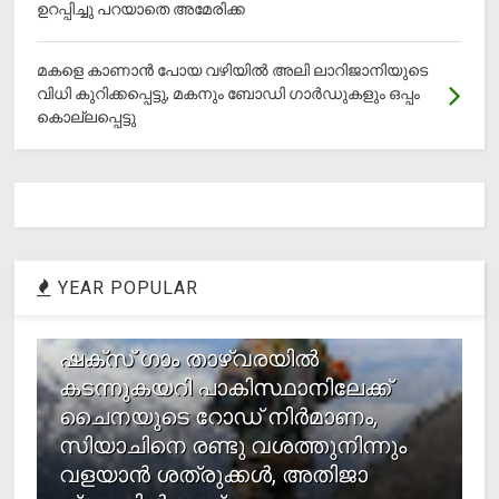
ഉറപ്പിച്ചു പറയാതെ അമേരിക്ക
മകളെ കാണാന്‍ പോയ വഴിയില്‍ അലി ലാറിജാനിയുടെ
വിധി കുറിക്കപ്പെട്ടു, മകനും ബോഡി ഗാര്‍ഡുകളും ഒപ്പം
കൊല്ലപ്പെട്ടു
YEAR POPULAR
1
ഷക്സ് ​ഗാം താഴ്‌വരയിൽ
കടന്നുകയറി പാകിസ്ഥാനിലേക്ക്
ചൈനയുടെ റോഡ് നിർമാണം,
സിയാചിനെ രണ്ടു വശത്തുനിന്നും
വളയാൻ ശത്രുക്കൾ, അതിജാ​