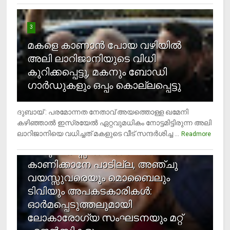
3
മകളെ കാണാന്‍ പോയ വഴിയില്‍
അലി ലാറിജാനിയുടെ വിധി
കുറിക്കപ്പെട്ടു, മകനും ബോഡി
ഗാര്‍ഡുകളും ഒപ്പം കൊല്ലപ്പെട്ടു
ദുബായ് : പരമോന്നത നേതാവ് അയത്തൊള്ള ഖമേനി
കഴിഞ്ഞാല്‍ ഇസ്രയേല്‍ ഏറ്റവുമധികം നോട്ടമിട്ടിരുന്ന അലി
ലാറിജാനിയെ വധിച്ചത് മകളുടെ വീട് സന്ദര്‍ശിച്ച ...
4
Readmore
രണ്ടു വയസ്സില്‍ താഴെ സ്‌ക്രീന്‍
കാണിക്കാനേ പാടില്ല, അഞ്ചു
വയസ്സുവരെയും മൊബൈലും
ടിവിയും അപകടകാരികള്‍:
ഓര്‍മപ്പെടുത്തലുമായി
ലോകാരോഗ്യ സംഘടനയും മറ്റ്