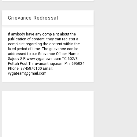
Grievance Redressal
If anybody have any complaint about the
publication of content, they can register a
complaint regarding the content within the
fixed period of time. The grievance can be
addressed to our Grievance Officer. Name :
Sajeev S.R www.vyganews.com TC 602/3,
Pettah Post Thiruvananthapuram Pin: 695024
Phone: 9745870100 Email:
vygateam@gmail.com