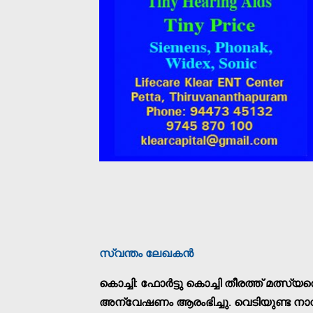
സ്വന്തം ലേഖകന്‍
കൊച്ചി: ഫോര്‍ട്ടു കൊച്ചി തീരത്ത് മത്സ്
അന്വേഷണം ആരംഭിച്ചു. വെടിയുണ്ട നാ