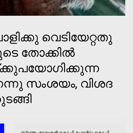
ളിക്കു വെടിയേറ്റതു
െ തോക്കില്‍
യ്ക്കുപയോഗിക്കുന്ന
നെന്നു സംശയം, വിശദ
ടങ്ങി
സ്വന്തം ലേഖകന്‍ കൊച്ചി: ഫോര്‍ട്ടു കൊച്ചി