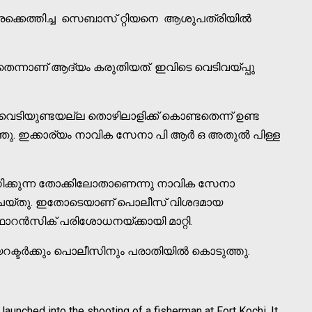
്കെത്തിച്ച സെബാസ് റ്റിയനെ ആശുപത്രിയില്‍
റതെന്നാണ് ആദ്യം കരുതിയത്. ഇവിടെ വെടിവയ്പ്പു
െടിയുണ്ടയല്ല തൊഴിലാളിക്ക് കൊണ്ടതെന്ന് ഉണ്ട
ു. ഇക്കാര്യം നാവിക സേനാ പി ആര്‍ ഒ അതുല്‍ പിള്ള
ോഗിക്കുന്ന തോക്കിലോതാണെന്നു നാവിക സേനാ
ം ചെയ്തു. ഇതോടെയാണ് പൊലീസ് വിശദമായ
ന്‍സിക് പരിശോധനയ്ക്കായി മാറ്റി.
്ടര്‍ക്കും പൊലീസിനും പരാതിയില്‍ കൊടുത്തു.
aunched into the shooting of a fisherman at Fort Kochi. It