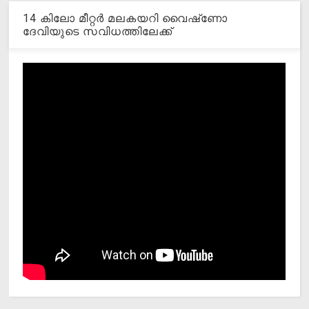
14 കിലോ മീറ്റര്‍ മലകയറി വൈഷ്‌ണോ
ദേവിയുടെ സവിധത്തിലേക്ക്