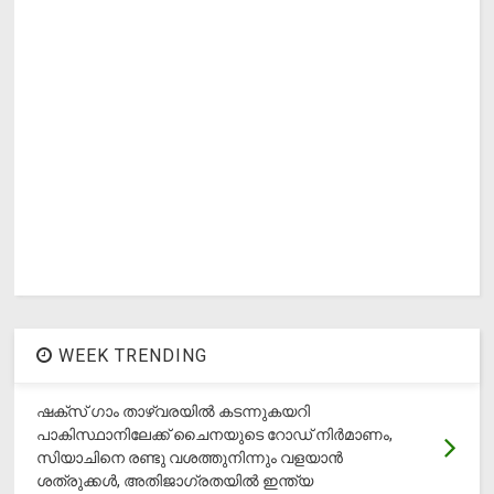
WEEK TRENDING
ഷക്സ് ​ഗാം താഴ്‌വരയിൽ കടന്നുകയറി
പാകിസ്ഥാനിലേക്ക് ചൈനയുടെ റോഡ് നിർമാണം,
സിയാചിനെ രണ്ടു വശത്തുനിന്നും വളയാൻ
ശത്രുക്കൾ, അതിജാ​ഗ്രതയിൽ ഇന്ത്യ