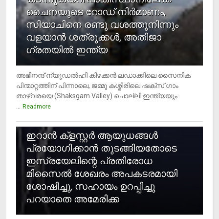
ചൈനയുടെ റോഡ് നിർമാണം,
സിയാചിനെ രണ്ടു വശത്തുനിന്നും
വളയാൻ ശത്രുക്കൾ, അതിജാ​
ഗ്രതയിൽ ഇന്ത്യ
അഭിനന്ദ് ന്യൂഡൽഹി കിഴക്കൻ ലഡാക്കിലെ സൈനിക
പിന്മാറ്റത്തിന് പിന്നാലെ, ജമ്മു കശ്മീരിലെ ഷക്സ് ​ഗാം
താഴ്‌വരയെ (Shaksgam Valley) ചൊല്ലി ഇന്ത്യയും
...
Readmore
2
ഇറാന്‍ ക്‌ളസ്റ്റര്‍ ആയുധങ്ങള്‍
പ്രയോഗിക്കാന്‍ തുടങ്ങിയതോടെ
ഇസ്രയേലിന്റെ പ്രതിരോധ
മിസൈല്‍ ശേഖരം അപകടരമായി
ശോഷിച്ചു, സഹായം ഉറപ്പിച്ചു
പറയാതെ അമേരിക്ക