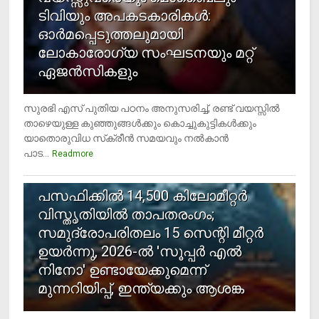
ടിവിയും അപകടകാരികള്‍:
ഓര്‍മപ്പെടുത്തലുമായി
ലോകാരോഗ്യ സംഘടനയും മറ്റ്
ഏജന്‍സികളും
സുരഭി എസ് പുതിയ പഠനം അനുസരിച്ച്, രണ്ട് വയസ്സില്‍
താഴെയുള്ള കുഞ്ഞുങ്ങള്‍ക്കും കൊച്ചുകുട്ടികള്‍ക്കും
യാതൊരുവിധ സ്‌ക്രീന്‍ സമയവും നല്‍കാന്‍
പാട...
Readmore
5
പസഫിക്കില്‍ 14,500 കിലോമീറ്റര്‍
വിസ്തൃതിയില്‍ താപതരംഗം;
സമുദ്രോപരിതലം 15 സെന്റി മീറ്റര്‍
ഉയര്‍ന്നു, 2026-ല്‍ 'സൂപ്പര്‍ എല്‍
നിനോ' ഉണ്ടായേക്കുമെന്ന്
മുന്നറിയിപ്പ്, ഇന്ത്യക്കും ആശങ്ക