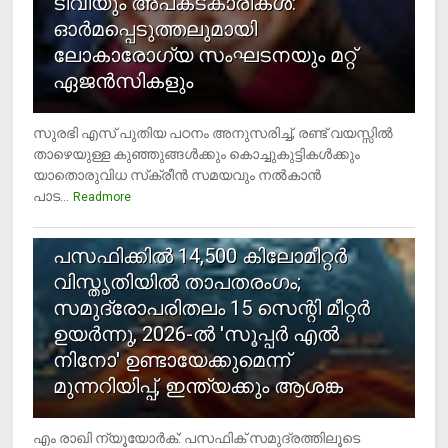
ടിവിയും അപകടകാരികള്‍:
ഓര്‍മപ്പെടുത്തലുമായി
ലോകാരോഗ്യ സംഘടനയും മറ്റ്
ഏജന്‍സികളും
സുരഭി എസ് പുതിയ പഠനം അനുസരിച്ച്, രണ്ട് വയസ്സില്‍
താഴെയുള്ള കുഞ്ഞുങ്ങള്‍ക്കും കൊച്ചുകുട്ടികള്‍ക്കും
യാതൊരുവിധ സ്‌ക്രീന്‍ സമയവും നല്‍കാന്‍
പാട...
Readmore
5
പസഫിക്കില്‍ 14,500 കിലോമീറ്റര്‍
വിസ്തൃതിയില്‍ താപതരംഗം;
സമുദ്രോപരിതലം 15 സെന്റി മീറ്റര്‍
ഉയര്‍ന്നു, 2026-ല്‍ 'സൂപ്പര്‍ എല്‍
നിനോ' ഉണ്ടായേക്കുമെന്ന്
മുന്നറിയിപ്പ്, ഇന്ത്യക്കും ആശങ്ക
എം രാഖി ന്യൂയോര്‍ക്: പസഫിക് സമുദ്രത്തിലൂടെ