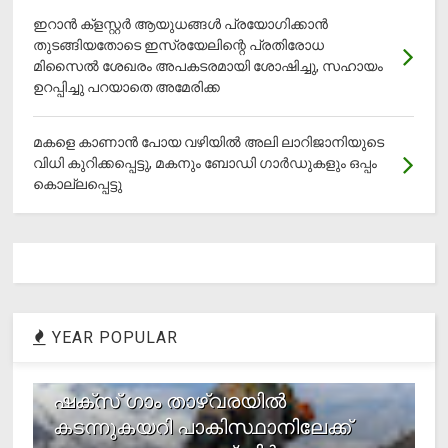
ഇറാന്‍ ക്‌ളസ്റ്റര്‍ ആയുധങ്ങള്‍ പ്രയോഗിക്കാന്‍
തുടങ്ങിയതോടെ ഇസ്രയേലിന്റെ പ്രതിരോധ
മിസൈല്‍ ശേഖരം അപകടരമായി ശോഷിച്ചു, സഹായം
ഉറപ്പിച്ചു പറയാതെ അമേരിക്ക
മകളെ കാണാന്‍ പോയ വഴിയില്‍ അലി ലാറിജാനിയുടെ
വിധി കുറിക്കപ്പെട്ടു, മകനും ബോഡി ഗാര്‍ഡുകളും ഒപ്പം
കൊല്ലപ്പെട്ടു
YEAR POPULAR
1
ഷക്സ് ​ഗാം താഴ്‌വരയിൽ
കടന്നുകയറി പാകിസ്ഥാനിലേക്ക്