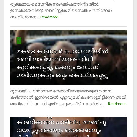
രൂക്ഷമായ സൈനിക സംഘര്‍ഷത്തിനിടയില്‍,
ഇസ്രായേലിന്റെ ബാലിസ്റ്റിക് മിസൈല്‍ പ്രതിരോധ
സംവിധാനങ്...
Readmore
3
മകളെ കാണാന്‍ പോയ വഴിയില്‍
അലി ലാറിജാനിയുടെ വിധി
കുറിക്കപ്പെട്ടു, മകനും ബോഡി
ഗാര്‍ഡുകളും ഒപ്പം കൊല്ലപ്പെട്ടു
ദുബായ് : പരമോന്നത നേതാവ് അയത്തൊള്ള ഖമേനി
കഴിഞ്ഞാല്‍ ഇസ്രയേല്‍ ഏറ്റവുമധികം നോട്ടമിട്ടിരുന്ന അലി
ലാറിജാനിയെ വധിച്ചത് മകളുടെ വീട് സന്ദര്‍ശിച്ച ...
4
Readmore
രണ്ടു വയസ്സില്‍ താഴെ സ്‌ക്രീന്‍
കാണിക്കാനേ പാടില്ല, അഞ്ചു
വയസ്സുവരെയും മൊബൈലും