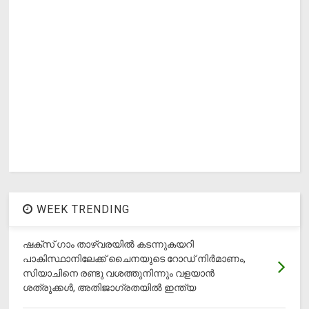
WEEK TRENDING
ഷക്സ് ​ഗാം താഴ്‌വരയിൽ കടന്നുകയറി
പാകിസ്ഥാനിലേക്ക് ചൈനയുടെ റോഡ് നിർമാണം,
സിയാചിനെ രണ്ടു വശത്തുനിന്നും വളയാൻ
ശത്രുക്കൾ, അതിജാ​ഗ്രതയിൽ ഇന്ത്യ