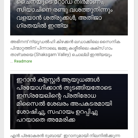
ചൈനയുടെ റോഡ് നിർമാണം,
സിയാചിനെ രണ്ടു വശത്തുനിന്നും
വളയാൻ ശത്രുക്കൾ, അതിജാ​
ഗ്രതയിൽ ഇന്ത്യ
അഭിനന്ദ് ന്യൂഡൽഹി കിഴക്കൻ ലഡാക്കിലെ സൈനിക
പിന്മാറ്റത്തിന് പിന്നാലെ, ജമ്മു കശ്മീരിലെ ഷക്സ് ​ഗാം
താഴ്‌വരയെ (Shaksgam Valley) ചൊല്ലി ഇന്ത്യയും
...
Readmore
2
ഇറാന്‍ ക്‌ളസ്റ്റര്‍ ആയുധങ്ങള്‍
പ്രയോഗിക്കാന്‍ തുടങ്ങിയതോടെ
ഇസ്രയേലിന്റെ പ്രതിരോധ
മിസൈല്‍ ശേഖരം അപകടരമായി
ശോഷിച്ചു, സഹായം ഉറപ്പിച്ചു
പറയാതെ അമേരിക്ക
എന്‍ പ്രഭാകരന്‍ ദുബായ് : ഇറാനുമായി നിലനില്‍ക്കുന്ന