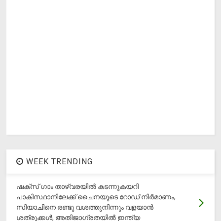
WEEK TRENDING
ഷക്സ് ​ഗാം താഴ്‌വരയിൽ കടന്നുകയറി
പാകിസ്ഥാനിലേക്ക് ചൈനയുടെ റോഡ് നിർമാണം,
സിയാചിനെ രണ്ടു വശത്തുനിന്നും വളയാൻ
ശത്രുക്കൾ, അതിജാ​ഗ്രതയിൽ ഇന്ത്യ