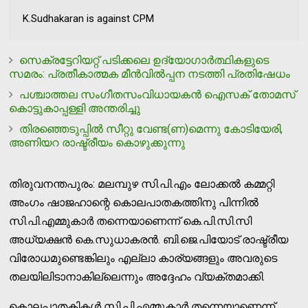
K.Sudhakaran is against CPM
സെക്രട്ടേറിയറ്റ് പടിക്കലെ ഉദ്യോഗാര്‍ത്ഥികളുടെ
സമരം: പ്രതീകാത്മക മീന്‍വില്‍പ്പന നടത്തി പ്രതിഷേധം
പശ്ചാത്തല സംഗീതസംവിധായകന്‍ ഐസക് തോമസ്
കൊട്ടുകാപ്പള്ളി അന്തരിച്ചു
തിരഞ്ഞെടുപ്പില്‍ സീറ്റു വേണ്ട(ണ)മെന്നു കോടിയേരി,
അണിയറ രാഷ്ട്രീയം കൊഴുക്കുന്നു
തിരുവനന്തപുരം: മലമ്പുഴ സി.പി.എം ലോക്കല്‍ കമ്മറ്റി
അംഗം ഷാജഹാന്റെ കൊലപാതകത്തിനു പിന്നില്‍
സി.പി.എമ്മുകാര്‍ തന്നെയാണെന്ന് കെ.പി.സി.സി
അധ്യക്ഷന്‍ കെ.സുധാകരന്‍. ബി.ജെ.പിയോട് രാഷ്ട്രീയ
വിരോധമുണ്ടെങ്കിലും എല്ലാ കാര്യങ്ങളും അവരുടെ
തലയിലിടാനാകില്ലെന്നും അദ്ദേഹം വ്യക്തമാക്കി.
കൊലപാതകികള്‍ സി.പി.എമ്മുകാര്‍ തന്നെയാണെന്ന്