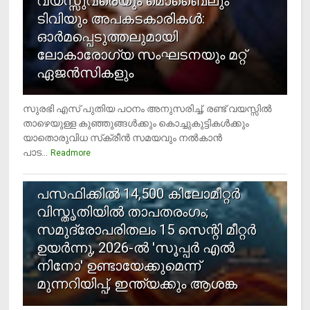
വയസ്സുവരെയും മൊബൈലും
ടിവിയും അപകടകാരികള്‍:
ഓര്‍മപ്പെടുത്തലുമായി
ലോകാരോഗ്യ സംഘടനയും മറ്റ്
ഏജന്‍സികളും
സുരഭി എസ് പുതിയ പഠനം അനുസരിച്ച്, രണ്ട് വയസ്സില്‍
താഴെയുള്ള കുഞ്ഞുങ്ങള്‍ക്കും കൊച്ചുകുട്ടികള്‍ക്കും
യാതൊരുവിധ സ്‌ക്രീന്‍ സമയവും നല്‍കാന്‍
പാട...
Readmore
5
പസഫിക്കില്‍ 14,500 കിലോമീറ്റര്‍
വിസ്തൃതിയില്‍ താപതരംഗം;
സമുദ്രോപരിതലം 15 സെന്റി മീറ്റര്‍
ഉയര്‍ന്നു, 2026-ല്‍ 'സൂപ്പര്‍ എല്‍
നിനോ' ഉണ്ടായേക്കുമെന്ന്
മുന്നറിയിപ്പ്, ഇന്ത്യക്കും ആശങ്ക