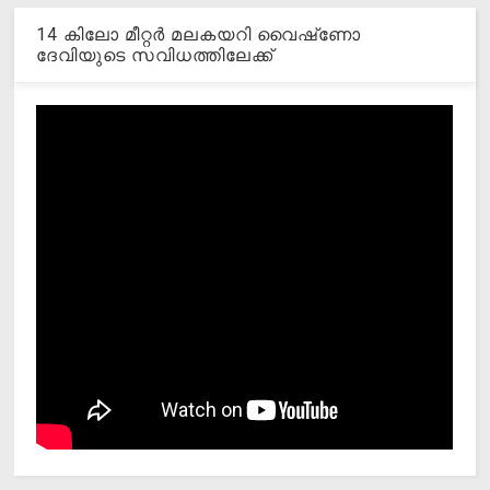
14 കിലോ മീറ്റര്‍ മലകയറി വൈഷ്‌ണോ
ദേവിയുടെ സവിധത്തിലേക്ക്