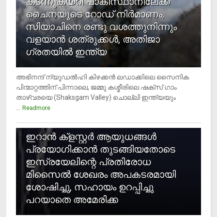
കടന്നുകയറി പാകിസ്ഥാനിലേക്ക്
ചൈനയുടെ റോഡ് നിർമാണം,
സിയാചിനെ രണ്ടു വശത്തുനിന്നും
വളയാൻ ശത്രുക്കൾ, അതിജാ​
ഗ്രതയിൽ ഇന്ത്യ
അഭിനന്ദ് ന്യൂഡൽഹി കിഴക്കൻ ലഡാക്കിലെ സൈനിക
പിന്മാറ്റത്തിന് പിന്നാലെ, ജമ്മു കശ്മീരിലെ ഷക്സ് ​ഗാം
താഴ്‌വരയെ (Shaksgam Valley) ചൊല്ലി ഇന്ത്യയും
...
Readmore
2
ഇറാന്‍ ക്‌ളസ്റ്റര്‍ ആയുധങ്ങള്‍
പ്രയോഗിക്കാന്‍ തുടങ്ങിയതോടെ
ഇസ്രയേലിന്റെ പ്രതിരോധ
മിസൈല്‍ ശേഖരം അപകടരമായി
ശോഷിച്ചു, സഹായം ഉറപ്പിച്ചു
പറയാതെ അമേരിക്ക