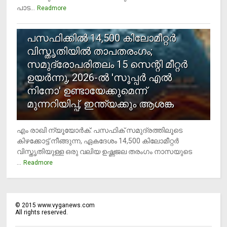
പാട...
Readmore
5
പസഫിക്കില്‍ 14,500 കിലോമീറ്റര്‍
വിസ്തൃതിയില്‍ താപതരംഗം;
സമുദ്രോപരിതലം 15 സെന്റി മീറ്റര്‍
ഉയര്‍ന്നു, 2026-ല്‍ 'സൂപ്പര്‍ എല്‍
നിനോ' ഉണ്ടായേക്കുമെന്ന്
മുന്നറിയിപ്പ്, ഇന്ത്യക്കും ആശങ്ക
എം രാഖി ന്യൂയോര്‍ക്: പസഫിക് സമുദ്രത്തിലൂടെ
കിഴക്കോട്ട് നീങ്ങുന്ന, ഏകദേശം 14,500 കിലോമീറ്റര്‍
വിസ്തൃതിയുള്ള ഒരു വലിയ ഉഷ്ണജല തരംഗം നാസയുടെ
...
Readmore
©
2015
www.vyganews.com
All rights reserved.