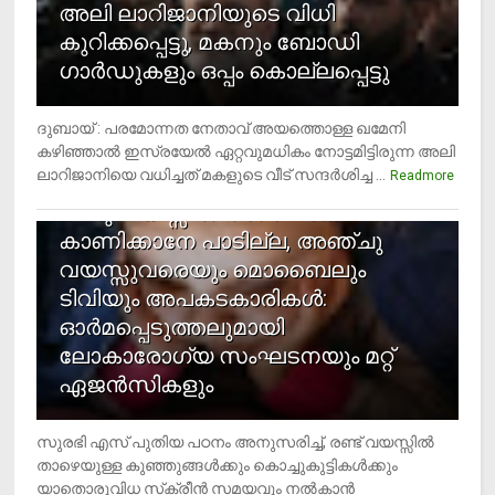
അലി ലാറിജാനിയുടെ വിധി
കുറിക്കപ്പെട്ടു, മകനും ബോഡി
ഗാര്‍ഡുകളും ഒപ്പം കൊല്ലപ്പെട്ടു
ദുബായ് : പരമോന്നത നേതാവ് അയത്തൊള്ള ഖമേനി
കഴിഞ്ഞാല്‍ ഇസ്രയേല്‍ ഏറ്റവുമധികം നോട്ടമിട്ടിരുന്ന അലി
ലാറിജാനിയെ വധിച്ചത് മകളുടെ വീട് സന്ദര്‍ശിച്ച ...
4
Readmore
രണ്ടു വയസ്സില്‍ താഴെ സ്‌ക്രീന്‍
കാണിക്കാനേ പാടില്ല, അഞ്ചു
വയസ്സുവരെയും മൊബൈലും
ടിവിയും അപകടകാരികള്‍:
ഓര്‍മപ്പെടുത്തലുമായി
ലോകാരോഗ്യ സംഘടനയും മറ്റ്
ഏജന്‍സികളും
സുരഭി എസ് പുതിയ പഠനം അനുസരിച്ച്, രണ്ട് വയസ്സില്‍
താഴെയുള്ള കുഞ്ഞുങ്ങള്‍ക്കും കൊച്ചുകുട്ടികള്‍ക്കും
യാതൊരുവിധ സ്‌ക്രീന്‍ സമയവും നല്‍കാന്‍