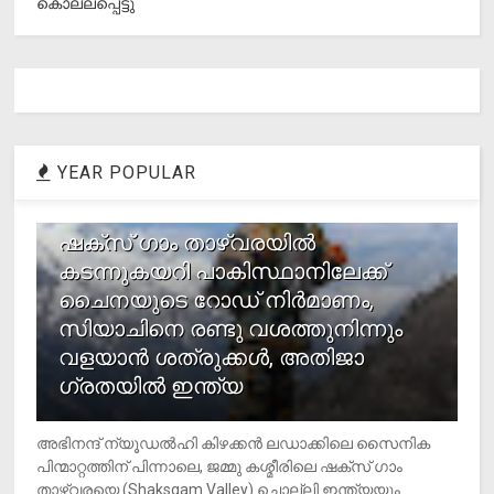
കൊല്ലപ്പെട്ടു
YEAR POPULAR
1
ഷക്സ് ​ഗാം താഴ്‌വരയിൽ
കടന്നുകയറി പാകിസ്ഥാനിലേക്ക്
ചൈനയുടെ റോഡ് നിർമാണം,
സിയാചിനെ രണ്ടു വശത്തുനിന്നും
വളയാൻ ശത്രുക്കൾ, അതിജാ​
ഗ്രതയിൽ ഇന്ത്യ
അഭിനന്ദ് ന്യൂഡൽഹി കിഴക്കൻ ലഡാക്കിലെ സൈനിക
പിന്മാറ്റത്തിന് പിന്നാലെ, ജമ്മു കശ്മീരിലെ ഷക്സ് ​ഗാം
താഴ്‌വരയെ (Shaksgam Valley) ചൊല്ലി ഇന്ത്യയും