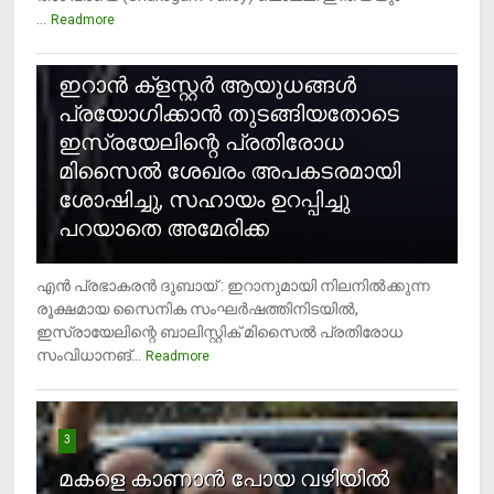
...
Readmore
2
ഇറാന്‍ ക്‌ളസ്റ്റര്‍ ആയുധങ്ങള്‍
പ്രയോഗിക്കാന്‍ തുടങ്ങിയതോടെ
ഇസ്രയേലിന്റെ പ്രതിരോധ
മിസൈല്‍ ശേഖരം അപകടരമായി
ശോഷിച്ചു, സഹായം ഉറപ്പിച്ചു
പറയാതെ അമേരിക്ക
എന്‍ പ്രഭാകരന്‍ ദുബായ് : ഇറാനുമായി നിലനില്‍ക്കുന്ന
രൂക്ഷമായ സൈനിക സംഘര്‍ഷത്തിനിടയില്‍,
ഇസ്രായേലിന്റെ ബാലിസ്റ്റിക് മിസൈല്‍ പ്രതിരോധ
സംവിധാനങ്...
Readmore
3
മകളെ കാണാന്‍ പോയ വഴിയില്‍