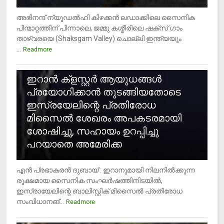
അഭിനന്ദ് ന്യൂഡൽഹി കിഴക്കൻ ലഡാക്കിലെ സൈനിക
പിന്മാറ്റത്തിന് പിന്നാലെ, ജമ്മു കശ്മീരിലെ ഷക്സ് ​ഗാം
താഴ്‌വരയെ (Shaksgam Valley) ചൊല്ലി ഇന്ത്യയും
...
Readmore
2
ഇറാന്‍ ക്‌ളസ്റ്റര്‍ ആയുധങ്ങള്‍
പ്രയോഗിക്കാന്‍ തുടങ്ങിയതോടെ
ഇസ്രയേലിന്റെ പ്രതിരോധ
മിസൈല്‍ ശേഖരം അപകടരമായി
ശോഷിച്ചു, സഹായം ഉറപ്പിച്ചു
പറയാതെ അമേരിക്ക
എന്‍ പ്രഭാകരന്‍ ദുബായ് : ഇറാനുമായി നിലനില്‍ക്കുന്ന
രൂക്ഷമായ സൈനിക സംഘര്‍ഷത്തിനിടയില്‍,
ഇസ്രായേലിന്റെ ബാലിസ്റ്റിക് മിസൈല്‍ പ്രതിരോധ
സംവിധാനങ്...
Readmore