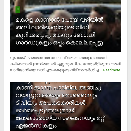
3
മകളെ കാണാന്‍ പോയ വഴിയില്‍
അലി ലാറിജാനിയുടെ വിധി
കുറിക്കപ്പെട്ടു, മകനും ബോഡി
ഗാര്‍ഡുകളും ഒപ്പം കൊല്ലപ്പെട്ടു
ദുബായ് : പരമോന്നത നേതാവ് അയത്തൊള്ള ഖമേനി
കഴിഞ്ഞാല്‍ ഇസ്രയേല്‍ ഏറ്റവുമധികം നോട്ടമിട്ടിരുന്ന അലി
ലാറിജാനിയെ വധിച്ചത് മകളുടെ വീട് സന്ദര്‍ശിച്ച ...
4
Readmore
രണ്ടു വയസ്സില്‍ താഴെ സ്‌ക്രീന്‍
കാണിക്കാനേ പാടില്ല, അഞ്ചു
വയസ്സുവരെയും മൊബൈലും
ടിവിയും അപകടകാരികള്‍:
ഓര്‍മപ്പെടുത്തലുമായി
ലോകാരോഗ്യ സംഘടനയും മറ്റ്
ഏജന്‍സികളും