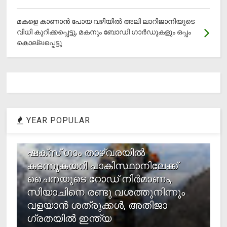
മകളെ കാണാന്‍ പോയ വഴിയില്‍ അലി ലാറിജാനിയുടെ
വിധി കുറിക്കപ്പെട്ടു, മകനും ബോഡി ഗാര്‍ഡുകളും ഒപ്പം
കൊല്ലപ്പെട്ടു
YEAR POPULAR
1
ഷക്സ് ​ഗാം താഴ്‌വരയിൽ
കടന്നുകയറി പാകിസ്ഥാനിലേക്ക്
ചൈനയുടെ റോഡ് നിർമാണം,
സിയാചിനെ രണ്ടു വശത്തുനിന്നും
വളയാൻ ശത്രുക്കൾ, അതിജാ​
ഗ്രതയിൽ ഇന്ത്യ