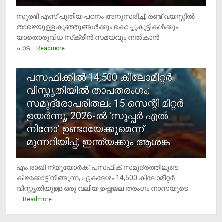
സുരഭി എസ് പുതിയ പഠനം അനുസരിച്ച്, രണ്ട് വയസ്സില്‍
താഴെയുള്ള കുഞ്ഞുങ്ങള്‍ക്കും കൊച്ചുകുട്ടികള്‍ക്കും
യാതൊരുവിധ സ്‌ക്രീന്‍ സമയവും നല്‍കാന്‍
പാട...
Readmore
5
പസഫിക്കില്‍ 14,500 കിലോമീറ്റര്‍
വിസ്തൃതിയില്‍ താപതരംഗം;
സമുദ്രോപരിതലം 15 സെന്റി മീറ്റര്‍
ഉയര്‍ന്നു, 2026-ല്‍ 'സൂപ്പര്‍ എല്‍
നിനോ' ഉണ്ടായേക്കുമെന്ന്
മുന്നറിയിപ്പ്, ഇന്ത്യക്കും ആശങ്ക
എം രാഖി ന്യൂയോര്‍ക്: പസഫിക് സമുദ്രത്തിലൂടെ
കിഴക്കോട്ട് നീങ്ങുന്ന, ഏകദേശം 14,500 കിലോമീറ്റര്‍
വിസ്തൃതിയുള്ള ഒരു വലിയ ഉഷ്ണജല തരംഗം നാസയുടെ
...
Readmore