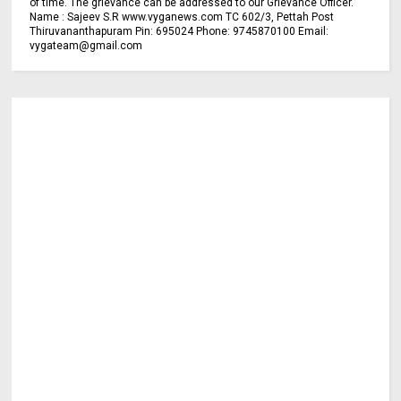
of time. The grievance can be addressed to our Grievance Officer.
Name : Sajeev S.R www.vyganews.com TC 602/3, Pettah Post
Thiruvananthapuram Pin: 695024 Phone: 9745870100 Email:
vygateam@gmail.com