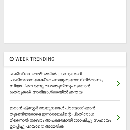
WEEK TRENDING
ഷക്സ് ​ഗാം താഴ്‌വരയിൽ കടന്നുകയറി
പാകിസ്ഥാനിലേക്ക് ചൈനയുടെ റോഡ് നിർമാണം,
സിയാചിനെ രണ്ടു വശത്തുനിന്നും വളയാൻ
ശത്രുക്കൾ, അതിജാ​ഗ്രതയിൽ ഇന്ത്യ
ഇറാന്‍ ക്‌ളസ്റ്റര്‍ ആയുധങ്ങള്‍ പ്രയോഗിക്കാന്‍
തുടങ്ങിയതോടെ ഇസ്രയേലിന്റെ പ്രതിരോധ
മിസൈല്‍ ശേഖരം അപകടരമായി ശോഷിച്ചു, സഹായം
ഉറപ്പിച്ചു പറയാതെ അമേരിക്ക