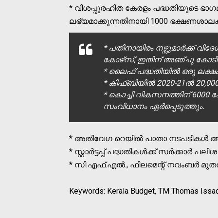
* വിശപ്പുരഹിത കേരളം പദ്ധതിയുടെ ഭാഗമായ
ലഭ്യമാക്കുന്നതിനായി 1000 ഭക്ഷണശാലകള
* പതിനായിരം നഴ്സുമാര്‍ക്ക് വി
കോഴ്‌സ്, ഇതിന് അഞ്ചു കോടി 
* ലൈഫ് പദ്ധതിയില്‍ ഒരു ലക്ഷം വീ
* കിഫ്ബിയില്‍ 2020-21ല്‍ 20,0
* കൊച്ചി വികസനത്തിന് 6000 
സംവിധാനം ഏര്‍പ്പെടുത്തും.
* അതിവേഗ റെയില്‍ പാതാ നടപടികള്‍ അ
* സ്റ്റാര്‍ട്ടപ്പ് പദ്ധതികള്‍ക്ക് സര്‍ക്കാര്‍ പ
* സി.എഫ്.എല്‍., ഫിലമെന്റ് നവംബര്‍ മുത
Keywords: Kerala Budget, TM Thomas Issac,