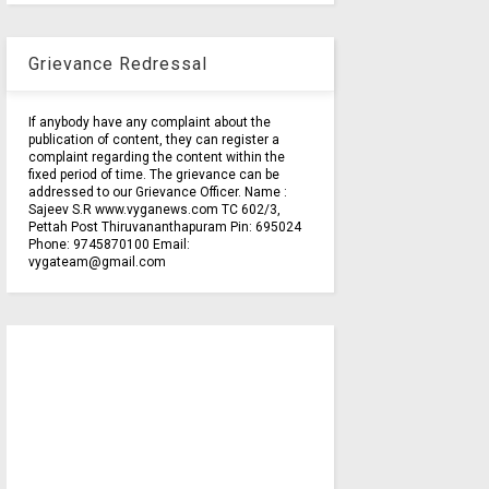
Grievance Redressal
If anybody have any complaint about the
publication of content, they can register a
complaint regarding the content within the
fixed period of time. The grievance can be
addressed to our Grievance Officer. Name :
Sajeev S.R www.vyganews.com TC 602/3,
Pettah Post Thiruvananthapuram Pin: 695024
Phone: 9745870100 Email:
vygateam@gmail.com