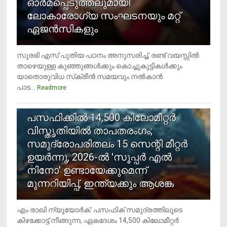
ഓര്‍മപ്പെടുത്തലുമായി
ലോകാരോഗ്യ സംഘടനയും മറ്റ്
ഏജന്‍സികളും
സുരഭി എസ് പുതിയ പഠനം അനുസരിച്ച്, രണ്ട് വയസ്സില്‍
താഴെയുള്ള കുഞ്ഞുങ്ങള്‍ക്കും കൊച്ചുകുട്ടികള്‍ക്കും
യാതൊരുവിധ സ്‌ക്രീന്‍ സമയവും നല്‍കാന്‍
പാട...
Readmore
5
പസഫിക്കില്‍ 14,500 കിലോമീറ്റര്‍
വിസ്തൃതിയില്‍ താപതരംഗം;
സമുദ്രോപരിതലം 15 സെന്റി മീറ്റര്‍
ഉയര്‍ന്നു, 2026-ല്‍ 'സൂപ്പര്‍ എല്‍
നിനോ' ഉണ്ടായേക്കുമെന്ന്
മുന്നറിയിപ്പ്, ഇന്ത്യക്കും ആശങ്ക
എം രാഖി ന്യൂയോര്‍ക്: പസഫിക് സമുദ്രത്തിലൂടെ
കിഴക്കോട്ട് നീങ്ങുന്ന, ഏകദേശം 14,500 കിലോമീറ്റര്‍