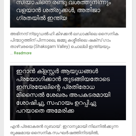
സിയാചിനെ രണ്ടു വശത്തുനിന്നും
വളയാൻ ശത്രുക്കൾ, അതിജാ​
ഗ്രതയിൽ ഇന്ത്യ
അഭിനന്ദ് ന്യൂഡൽഹി കിഴക്കൻ ലഡാക്കിലെ സൈനിക
പിന്മാറ്റത്തിന് പിന്നാലെ, ജമ്മു കശ്മീരിലെ ഷക്സ് ​ഗാം
താഴ്‌വരയെ (Shaksgam Valley) ചൊല്ലി ഇന്ത്യയും
...
Readmore
2
ഇറാന്‍ ക്‌ളസ്റ്റര്‍ ആയുധങ്ങള്‍
പ്രയോഗിക്കാന്‍ തുടങ്ങിയതോടെ
ഇസ്രയേലിന്റെ പ്രതിരോധ
മിസൈല്‍ ശേഖരം അപകടരമായി
ശോഷിച്ചു, സഹായം ഉറപ്പിച്ചു
പറയാതെ അമേരിക്ക
എന്‍ പ്രഭാകരന്‍ ദുബായ് : ഇറാനുമായി നിലനില്‍ക്കുന്ന
രൂക്ഷമായ സൈനിക സംഘര്‍ഷത്തിനിടയില്‍,