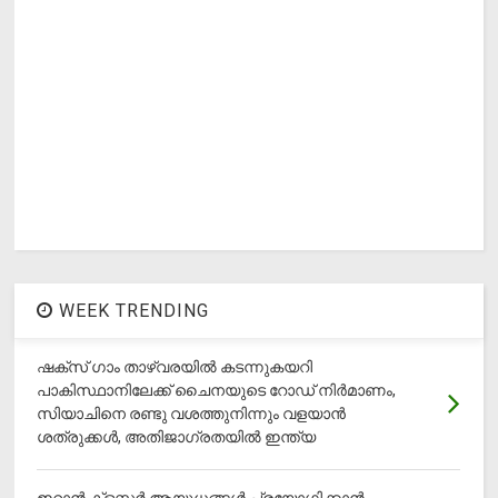
WEEK TRENDING
ഷക്സ് ​ഗാം താഴ്‌വരയിൽ കടന്നുകയറി
പാകിസ്ഥാനിലേക്ക് ചൈനയുടെ റോഡ് നിർമാണം,
സിയാചിനെ രണ്ടു വശത്തുനിന്നും വളയാൻ
ശത്രുക്കൾ, അതിജാ​ഗ്രതയിൽ ഇന്ത്യ