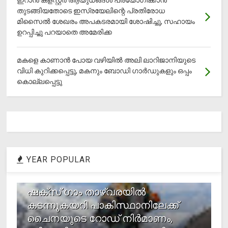
ഇറാന്‍ ക്‌ളസ്റ്റര്‍ ആയുധങ്ങള്‍ പ്രയോഗിക്കാന്‍
തുടങ്ങിയതോടെ ഇസ്രയേലിന്റെ പ്രതിരോധ
മിസൈല്‍ ശേഖരം അപകടരമായി ശോഷിച്ചു, സഹായം
ഉറപ്പിച്ചു പറയാതെ അമേരിക്ക
മകളെ കാണാന്‍ പോയ വഴിയില്‍ അലി ലാറിജാനിയുടെ
വിധി കുറിക്കപ്പെട്ടു, മകനും ബോഡി ഗാര്‍ഡുകളും ഒപ്പം
കൊല്ലപ്പെട്ടു
YEAR POPULAR
1
ഷക്സ് ​ഗാം താഴ്‌വരയിൽ
കടന്നുകയറി പാകിസ്ഥാനിലേക്ക്
ചൈനയുടെ റോഡ് നിർമാണം,