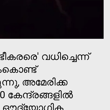
ഭീകരരെ' വധിച്ചെന്ന്
ംകൊണ്ട്
ന്നു, അമേരിക്ക
00 കേന്ദ്രങ്ങളില്‍
ും ഔദ്യോഗിക