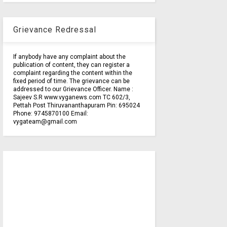
Grievance Redressal
If anybody have any complaint about the
publication of content, they can register a
complaint regarding the content within the
fixed period of time. The grievance can be
addressed to our Grievance Officer. Name :
Sajeev S.R www.vyganews.com TC 602/3,
Pettah Post Thiruvananthapuram Pin: 695024
Phone: 9745870100 Email:
vygateam@gmail.com