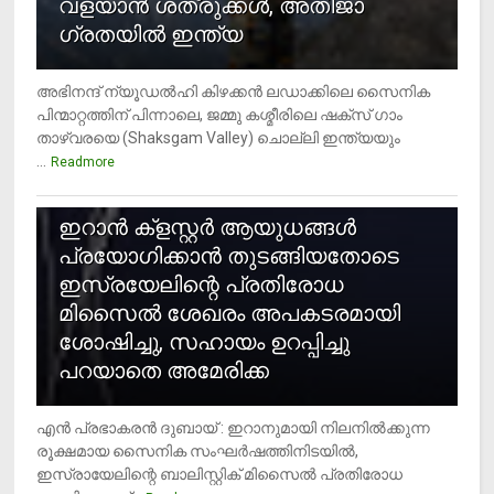
വളയാൻ ശത്രുക്കൾ, അതിജാ​
ഗ്രതയിൽ ഇന്ത്യ
അഭിനന്ദ് ന്യൂഡൽഹി കിഴക്കൻ ലഡാക്കിലെ സൈനിക
പിന്മാറ്റത്തിന് പിന്നാലെ, ജമ്മു കശ്മീരിലെ ഷക്സ് ​ഗാം
താഴ്‌വരയെ (Shaksgam Valley) ചൊല്ലി ഇന്ത്യയും
...
Readmore
2
ഇറാന്‍ ക്‌ളസ്റ്റര്‍ ആയുധങ്ങള്‍
പ്രയോഗിക്കാന്‍ തുടങ്ങിയതോടെ
ഇസ്രയേലിന്റെ പ്രതിരോധ
മിസൈല്‍ ശേഖരം അപകടരമായി
ശോഷിച്ചു, സഹായം ഉറപ്പിച്ചു
പറയാതെ അമേരിക്ക
എന്‍ പ്രഭാകരന്‍ ദുബായ് : ഇറാനുമായി നിലനില്‍ക്കുന്ന
രൂക്ഷമായ സൈനിക സംഘര്‍ഷത്തിനിടയില്‍,
ഇസ്രായേലിന്റെ ബാലിസ്റ്റിക് മിസൈല്‍ പ്രതിരോധ