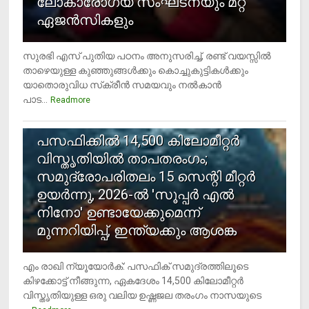
ലോകാരോഗ്യ സംഘടനയും മറ്റ്
ഏജന്‍സികളും
സുരഭി എസ് പുതിയ പഠനം അനുസരിച്ച്, രണ്ട് വയസ്സില്‍
താഴെയുള്ള കുഞ്ഞുങ്ങള്‍ക്കും കൊച്ചുകുട്ടികള്‍ക്കും
യാതൊരുവിധ സ്‌ക്രീന്‍ സമയവും നല്‍കാന്‍
പാട...
Readmore
5
പസഫിക്കില്‍ 14,500 കിലോമീറ്റര്‍
വിസ്തൃതിയില്‍ താപതരംഗം;
സമുദ്രോപരിതലം 15 സെന്റി മീറ്റര്‍
ഉയര്‍ന്നു, 2026-ല്‍ 'സൂപ്പര്‍ എല്‍
നിനോ' ഉണ്ടായേക്കുമെന്ന്
മുന്നറിയിപ്പ്, ഇന്ത്യക്കും ആശങ്ക
എം രാഖി ന്യൂയോര്‍ക്: പസഫിക് സമുദ്രത്തിലൂടെ
കിഴക്കോട്ട് നീങ്ങുന്ന, ഏകദേശം 14,500 കിലോമീറ്റര്‍
വിസ്തൃതിയുള്ള ഒരു വലിയ ഉഷ്ണജല തരംഗം നാസയുടെ