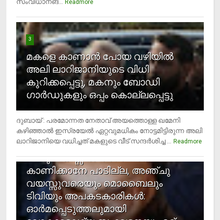
സംവിധാനങ്...
Readmore
3
മകളെ കാണാന്‍ പോയ വഴിയില്‍
അലി ലാറിജാനിയുടെ വിധി
കുറിക്കപ്പെട്ടു, മകനും ബോഡി
ഗാര്‍ഡുകളും ഒപ്പം കൊല്ലപ്പെട്ടു
ദുബായ് : പരമോന്നത നേതാവ് അയത്തൊള്ള ഖമേനി
കഴിഞ്ഞാല്‍ ഇസ്രയേല്‍ ഏറ്റവുമധികം നോട്ടമിട്ടിരുന്ന അലി
ലാറിജാനിയെ വധിച്ചത് മകളുടെ വീട് സന്ദര്‍ശിച്ച ...
4
Readmore
രണ്ടു വയസ്സില്‍ താഴെ സ്‌ക്രീന്‍
കാണിക്കാനേ പാടില്ല, അഞ്ചു
വയസ്സുവരെയും മൊബൈലും
ടിവിയും അപകടകാരികള്‍:
ഓര്‍മപ്പെടുത്തലുമായി