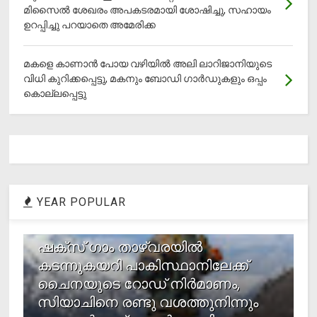
മിസൈല്‍ ശേഖരം അപകടരമായി ശോഷിച്ചു, സഹായം
ഉറപ്പിച്ചു പറയാതെ അമേരിക്ക
മകളെ കാണാന്‍ പോയ വഴിയില്‍ അലി ലാറിജാനിയുടെ
വിധി കുറിക്കപ്പെട്ടു, മകനും ബോഡി ഗാര്‍ഡുകളും ഒപ്പം
കൊല്ലപ്പെട്ടു
YEAR POPULAR
1
ഷക്സ് ​ഗാം താഴ്‌വരയിൽ
കടന്നുകയറി പാകിസ്ഥാനിലേക്ക്
ചൈനയുടെ റോഡ് നിർമാണം,
സിയാചിനെ രണ്ടു വശത്തുനിന്നും