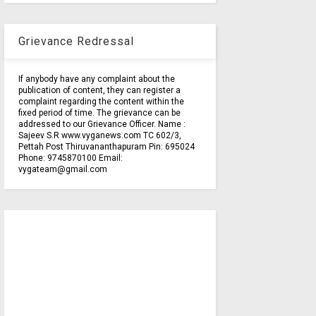
Grievance Redressal
If anybody have any complaint about the
publication of content, they can register a
complaint regarding the content within the
fixed period of time. The grievance can be
addressed to our Grievance Officer. Name :
Sajeev S.R www.vyganews.com TC 602/3,
Pettah Post Thiruvananthapuram Pin: 695024
Phone: 9745870100 Email:
vygateam@gmail.com