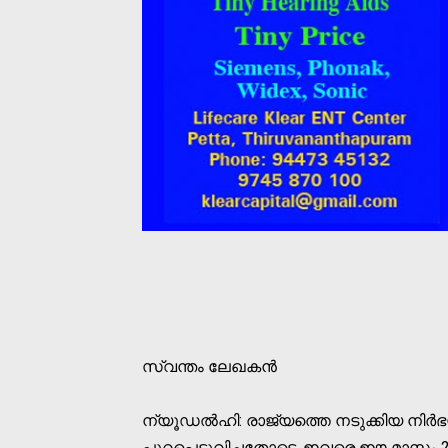
സ്വന്തം ലേഖകന്‍
ന്യൂഡല്‍ഹി: രാജ്യത്തെ നടുക്കിയ നിര്
പുറപ്പെടുവിച്ചതോടെ, ഇവരെ ഈ മാസം 22ന് 