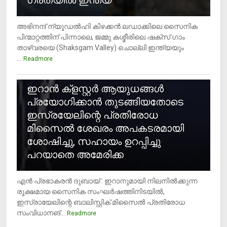
ഗ്രതയിൽ ഇന്ത്യ
അഭിനന്ദ് ന്യൂഡൽഹി കിഴക്കൻ ലഡാക്കിലെ സൈനിക
പിന്മാറ്റത്തിന് പിന്നാലെ, ജമ്മു കശ്മീരിലെ ഷക്സ് ​ഗാം
താഴ്‌വരയെ (Shaksgam Valley) ചൊല്ലി ഇന്ത്യയും
...
Readmore
2
ഇറാന്‍ ക്‌ളസ്റ്റര്‍ ആയുധങ്ങള്‍
പ്രയോഗിക്കാന്‍ തുടങ്ങിയതോടെ
ഇസ്രയേലിന്റെ പ്രതിരോധ
മിസൈല്‍ ശേഖരം അപകടരമായി
ശോഷിച്ചു, സഹായം ഉറപ്പിച്ചു
പറയാതെ അമേരിക്ക
എന്‍ പ്രഭാകരന്‍ ദുബായ് : ഇറാനുമായി നിലനില്‍ക്കുന്ന
രൂക്ഷമായ സൈനിക സംഘര്‍ഷത്തിനിടയില്‍,
ഇസ്രായേലിന്റെ ബാലിസ്റ്റിക് മിസൈല്‍ പ്രതിരോധ
സംവിധാനങ്...
Readmore