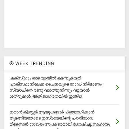
WEEK TRENDING
ഷക്സ് ​ഗാം താഴ്‌വരയിൽ കടന്നുകയറി
പാകിസ്ഥാനിലേക്ക് ചൈനയുടെ റോഡ് നിർമാണം,
സിയാചിനെ രണ്ടു വശത്തുനിന്നും വളയാൻ
ശത്രുക്കൾ, അതിജാ​ഗ്രതയിൽ ഇന്ത്യ
ഇറാന്‍ ക്‌ളസ്റ്റര്‍ ആയുധങ്ങള്‍ പ്രയോഗിക്കാന്‍
തുടങ്ങിയതോടെ ഇസ്രയേലിന്റെ പ്രതിരോധ
മിസൈല്‍ ശേഖരം അപകടരമായി ശോഷിച്ചു, സഹായം