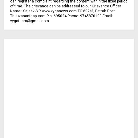
can register a complaint regarding the content within the fixed period
of time. The grievance can be addressed to our Grievance Officer.
Name : Sajeev S.R www.vyganews.com TC 602/3, Pettah Post
Thiruvananthapuram Pin: 695024 Phone: 9745870100 Email:
vygateam@gmail.com