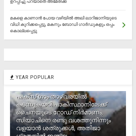
ഉറപ്പിച്ചു പറയാതെ അമേരിക്ക
മകളെ കാണാന്‍ പോയ വഴിയില്‍ അലി ലാറിജാനിയുടെ
വിധി കുറിക്കപ്പെട്ടു, മകനും ബോഡി ഗാര്‍ഡുകളും ഒപ്പം
കൊല്ലപ്പെട്ടു
YEAR POPULAR
1
ഷക്സ് ​ഗാം താഴ്‌വരയിൽ
കടന്നുകയറി പാകിസ്ഥാനിലേക്ക്
ചൈനയുടെ റോഡ് നിർമാണം,
സിയാചിനെ രണ്ടു വശത്തുനിന്നും
വളയാൻ ശത്രുക്കൾ, അതിജാ​