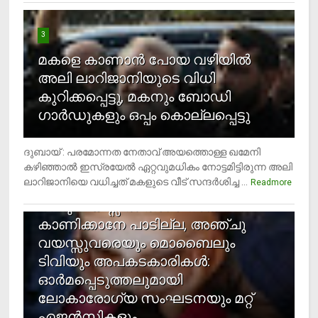
3
മകളെ കാണാന്‍ പോയ വഴിയില്‍
അലി ലാറിജാനിയുടെ വിധി
കുറിക്കപ്പെട്ടു, മകനും ബോഡി
ഗാര്‍ഡുകളും ഒപ്പം കൊല്ലപ്പെട്ടു
ദുബായ് : പരമോന്നത നേതാവ് അയത്തൊള്ള ഖമേനി
കഴിഞ്ഞാല്‍ ഇസ്രയേല്‍ ഏറ്റവുമധികം നോട്ടമിട്ടിരുന്ന അലി
ലാറിജാനിയെ വധിച്ചത് മകളുടെ വീട് സന്ദര്‍ശിച്ച ...
4
Readmore
രണ്ടു വയസ്സില്‍ താഴെ സ്‌ക്രീന്‍
കാണിക്കാനേ പാടില്ല, അഞ്ചു
വയസ്സുവരെയും മൊബൈലും
ടിവിയും അപകടകാരികള്‍:
ഓര്‍മപ്പെടുത്തലുമായി
ലോകാരോഗ്യ സംഘടനയും മറ്റ്
ഏജന്‍സികളും