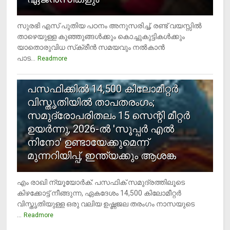
സുരഭി എസ് പുതിയ പഠനം അനുസരിച്ച്, രണ്ട് വയസ്സില്‍
താഴെയുള്ള കുഞ്ഞുങ്ങള്‍ക്കും കൊച്ചുകുട്ടികള്‍ക്കും
യാതൊരുവിധ സ്‌ക്രീന്‍ സമയവും നല്‍കാന്‍
പാട...
Readmore
5
പസഫിക്കില്‍ 14,500 കിലോമീറ്റര്‍
വിസ്തൃതിയില്‍ താപതരംഗം;
സമുദ്രോപരിതലം 15 സെന്റി മീറ്റര്‍
ഉയര്‍ന്നു, 2026-ല്‍ 'സൂപ്പര്‍ എല്‍
നിനോ' ഉണ്ടായേക്കുമെന്ന്
മുന്നറിയിപ്പ്, ഇന്ത്യക്കും ആശങ്ക
എം രാഖി ന്യൂയോര്‍ക്: പസഫിക് സമുദ്രത്തിലൂടെ
കിഴക്കോട്ട് നീങ്ങുന്ന, ഏകദേശം 14,500 കിലോമീറ്റര്‍
വിസ്തൃതിയുള്ള ഒരു വലിയ ഉഷ്ണജല തരംഗം നാസയുടെ
...
Readmore