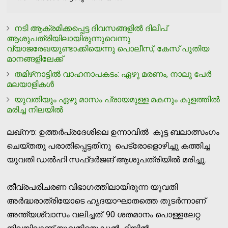
നടി ആക്രമിക്കപ്പെട്ട ദിവസങ്ങളില്‍ ദിലീപ്
ആശുപത്രിയിലായിരുന്നുവെന്നു
വ്യാജരേഖയുണ്ടാക്കിയെന്നു പൊലീസ്, കേസ് പുതിയ
മാനങ്ങളിലേക്ക്
തമിഴ്‌നാട്ടില്‍ വാഹനാപകടം: ഏഴു മരണം, നാലു പേര്‍
മലയാളികള്‍
യുവതിയും ഏഴു മാസം പ്രായമുള്ള മകനും കുളത്തില്‍
മരിച്ച നിലയില്‍
ലഖ്‌നൗ: ഉത്തര്‍പ്രദേശിലെ ഉന്നാവില്‍ കൂട്ട ബലാത്സംഗം
ചെയ്തതു പരാതിപ്പെട്ടതിനു പെട്രോളൊഴിച്ചു കത്തിച്ച
യുവതി ഡൽഹി സഫ്ദർജങ് ആശുപത്രിയിൽ മരിച്ചു.
തീവ്രപരിചരണ വിഭാഗത്തിലായിരുന്ന യുവതി
അർദ്ധരാത്രിയോടെ ഹൃദയാഘാതത്തെ തുടർന്നാണ്
അന്ത്യശ്വാസം വലിച്ചത്. 90 ശതമാനം പൊള്ളലേറ്റ