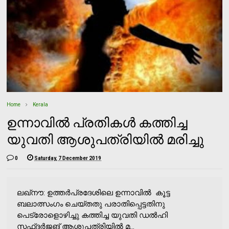
Home
Kerala
ഉന്നാവിൽ പ്രതികൾ കത്തിച്ച
യുവതി ആശുപത്രിയിൽ മരിച്ചു
0
Saturday, 7 December 2019
ലഖ്‌നൗ: ഉത്തര്‍പ്രദേശിലെ ഉന്നാവില്‍ കൂട്ട
ബലാത്സംഗം ചെയ്തതു പരാതിപ്പെട്ടതിനു
പെട്രോളൊഴിച്ചു കത്തിച്ച യുവതി ഡൽഹി
സഫ്ദർജങ് ആശുപത്രിയിൽ മ...