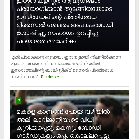
ഇറാന്‍ ക്‌ളസ്റ്റര്‍ ആയുധങ്ങള്‍
പ്രയോഗിക്കാന്‍ തുടങ്ങിയതോടെ
ഇസ്രയേലിന്റെ പ്രതിരോധ
മിസൈല്‍ ശേഖരം അപകടരമായി
ശോഷിച്ചു, സഹായം ഉറപ്പിച്ചു
പറയാതെ അമേരിക്ക
എന്‍ പ്രഭാകരന്‍ ദുബായ് : ഇറാനുമായി നിലനില്‍ക്കുന്ന
രൂക്ഷമായ സൈനിക സംഘര്‍ഷത്തിനിടയില്‍,
ഇസ്രായേലിന്റെ ബാലിസ്റ്റിക് മിസൈല്‍ പ്രതിരോധ
സംവിധാനങ്...
Readmore
3
മകളെ കാണാന്‍ പോയ വഴിയില്‍
അലി ലാറിജാനിയുടെ വിധി
കുറിക്കപ്പെട്ടു, മകനും ബോഡി
ഗാര്‍ഡുകളും ഒപ്പം കൊല്ലപ്പെട്ടു