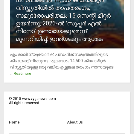
പസഫിക്കില്‍ 14,500 കിലോമീറ്റര്‍
വിസ്തൃതിയില്‍ താപതരംഗം;
സമുദ്രോപരിതലം 15 സെന്റി മീറ്റര്‍
ഉയര്‍ന്നു, 2026-ല്‍ 'സൂപ്പര്‍ എല്‍
നിനോ' ഉണ്ടായേക്കുമെന്ന്
മുന്നറിയിപ്പ്, ഇന്ത്യക്കും ആശങ്ക
എം രാഖി ന്യൂയോര്‍ക്: പസഫിക് സമുദ്രത്തിലൂടെ
കിഴക്കോട്ട് നീങ്ങുന്ന, ഏകദേശം 14,500 കിലോമീറ്റര്‍
വിസ്തൃതിയുള്ള ഒരു വലിയ ഉഷ്ണജല തരംഗം നാസയുടെ
...
Readmore
©
2015
www.vyganews.com
All rights reserved.
Home
About Us