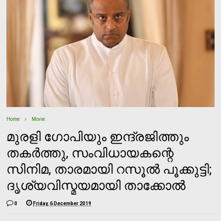
Home
Movie
മുരളി ഗോപിയും ഇന്ദ്രജിത്തും
തകര്‍ത്തു, സംവിധായകന്റെ
സിനിമ, താരമായി റസൂല്‍ പൂക്കുട്ടി;
ദൃശ്യവിസ്മയമായി താക്കോല്‍
0
Friday, 6 December 2019