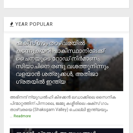
YEAR POPULAR
1
ഷക്സ് ​ഗാം താഴ്‌വരയിൽ
കടന്നുകയറി പാകിസ്ഥാനിലേക്ക്
ചൈനയുടെ റോഡ് നിർമാണം,
സിയാചിനെ രണ്ടു വശത്തുനിന്നും
വളയാൻ ശത്രുക്കൾ, അതിജാ​
ഗ്രതയിൽ ഇന്ത്യ
അഭിനന്ദ് ന്യൂഡൽഹി കിഴക്കൻ ലഡാക്കിലെ സൈനിക
പിന്മാറ്റത്തിന് പിന്നാലെ, ജമ്മു കശ്മീരിലെ ഷക്സ് ​ഗാം
താഴ്‌വരയെ (Shaksgam Valley) ചൊല്ലി ഇന്ത്യയും
...
Readmore
2