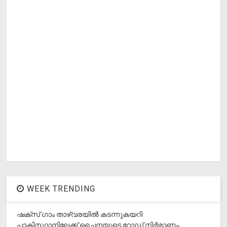
WEEK TRENDING
ഷക്സ് ​ഗാം താഴ്‌വരയിൽ കടന്നുകയറി
പാകിസ്ഥാനിലേക്ക് ചൈനയുടെ റോഡ് നിർമാണം,