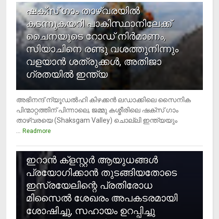
ഷക്സ് ​ഗാം താഴ്‌വരയിൽ
കടന്നുകയറി പാകിസ്ഥാനിലേക്ക്
ചൈനയുടെ റോഡ് നിർമാണം,
സിയാചിനെ രണ്ടു വശത്തുനിന്നും
വളയാൻ ശത്രുക്കൾ, അതിജാ​
ഗ്രതയിൽ ഇന്ത്യ
അഭിനന്ദ് ന്യൂഡൽഹി കിഴക്കൻ ലഡാക്കിലെ സൈനിക
പിന്മാറ്റത്തിന് പിന്നാലെ, ജമ്മു കശ്മീരിലെ ഷക്സ് ​ഗാം
താഴ്‌വരയെ (Shaksgam Valley) ചൊല്ലി ഇന്ത്യയും
...
Readmore
2
ഇറാന്‍ ക്‌ളസ്റ്റര്‍ ആയുധങ്ങള്‍
പ്രയോഗിക്കാന്‍ തുടങ്ങിയതോടെ
ഇസ്രയേലിന്റെ പ്രതിരോധ
മിസൈല്‍ ശേഖരം അപകടരമായി
ശോഷിച്ചു, സഹായം ഉറപ്പിച്ചു