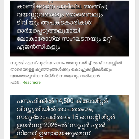
കാണിക്കാനേ പാടില്ല, അഞ്ചു
വയസ്സുവരെയും മൊബൈലും
ടിവിയും അപകടകാരികള്‍:
ഓര്‍മപ്പെടുത്തലുമായി
ലോകാരോഗ്യ സംഘടനയും മറ്റ്
ഏജന്‍സികളും
സുരഭി എസ് പുതിയ പഠനം അനുസരിച്ച്, രണ്ട് വയസ്സില്‍
താഴെയുള്ള കുഞ്ഞുങ്ങള്‍ക്കും കൊച്ചുകുട്ടികള്‍ക്കും
യാതൊരുവിധ സ്‌ക്രീന്‍ സമയവും നല്‍കാന്‍
പാട...
Readmore
5
പസഫിക്കില്‍ 14,500 കിലോമീറ്റര്‍
വിസ്തൃതിയില്‍ താപതരംഗം;
സമുദ്രോപരിതലം 15 സെന്റി മീറ്റര്‍
ഉയര്‍ന്നു, 2026-ല്‍ 'സൂപ്പര്‍ എല്‍
നിനോ' ഉണ്ടായേക്കുമെന്ന്