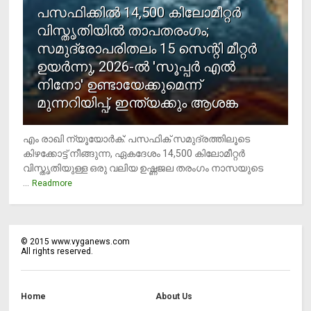
പസഫിക്കില്‍ 14,500 കിലോമീറ്റര്‍
വിസ്തൃതിയില്‍ താപതരംഗം;
സമുദ്രോപരിതലം 15 സെന്റി മീറ്റര്‍
ഉയര്‍ന്നു, 2026-ല്‍ 'സൂപ്പര്‍ എല്‍
നിനോ' ഉണ്ടായേക്കുമെന്ന്
മുന്നറിയിപ്പ്, ഇന്ത്യക്കും ആശങ്ക
എം രാഖി ന്യൂയോര്‍ക്: പസഫിക് സമുദ്രത്തിലൂടെ
കിഴക്കോട്ട് നീങ്ങുന്ന, ഏകദേശം 14,500 കിലോമീറ്റര്‍
വിസ്തൃതിയുള്ള ഒരു വലിയ ഉഷ്ണജല തരംഗം നാസയുടെ
...
Readmore
©
2015
www.vyganews.com
All rights reserved.
Home
About Us