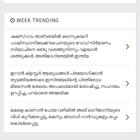
WEEK TRENDING
ഷക്സ് ​ഗാം താഴ്‌വരയിൽ കടന്നുകയറി
പാകിസ്ഥാനിലേക്ക് ചൈനയുടെ റോഡ് നിർമാണം,
സിയാചിനെ രണ്ടു വശത്തുനിന്നും വളയാൻ
ശത്രുക്കൾ, അതിജാ​ഗ്രതയിൽ ഇന്ത്യ
ഇറാന്‍ ക്‌ളസ്റ്റര്‍ ആയുധങ്ങള്‍ പ്രയോഗിക്കാന്‍
തുടങ്ങിയതോടെ ഇസ്രയേലിന്റെ പ്രതിരോധ
മിസൈല്‍ ശേഖരം അപകടരമായി ശോഷിച്ചു, സഹായം
ഉറപ്പിച്ചു പറയാതെ അമേരിക്ക
മകളെ കാണാന്‍ പോയ വഴിയില്‍ അലി ലാറിജാനിയുടെ
വിധി കുറിക്കപ്പെട്ടു, മകനും ബോഡി ഗാര്‍ഡുകളും ഒപ്പം
കൊല്ലപ്പെട്ടു