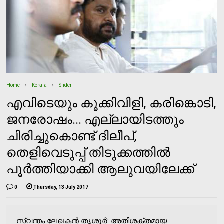
Home
Kerala
Slider
എവിടെയും കൂക്കിവിളി, കരിങ്കൊടി,
ജനരോഷം... എല്ലായിടത്തും
ചിരിച്ചുകൊണ്ട് ദിലീപ്,
തെളിവെടുപ്പ് തിടുക്കത്തില്‍
പൂര്‍ത്തിയാക്കി ആലുവയിലേക്ക്
0
Thursday, 13 July 2017
സ്വന്തം ലേഖകന്‍ തൃശൂര്‍: അതിശക്തമായ