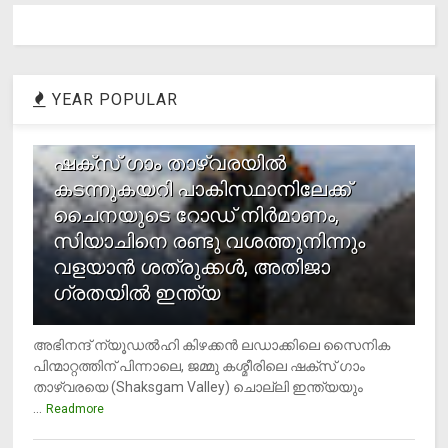
YEAR POPULAR
1
ഷക്സ് ​ഗാം താഴ്‌വരയിൽ
കടന്നുകയറി പാകിസ്ഥാനിലേക്ക്
ചൈനയുടെ റോഡ് നിർമാണം,
സിയാചിനെ രണ്ടു വശത്തുനിന്നും
വളയാൻ ശത്രുക്കൾ, അതിജാ​
ഗ്രതയിൽ ഇന്ത്യ
അഭിനന്ദ് ന്യൂഡൽഹി കിഴക്കൻ ലഡാക്കിലെ സൈനിക
പിന്മാറ്റത്തിന് പിന്നാലെ, ജമ്മു കശ്മീരിലെ ഷക്സ് ​ഗാം
താഴ്‌വരയെ (Shaksgam Valley) ചൊല്ലി ഇന്ത്യയും
...
Readmore
2