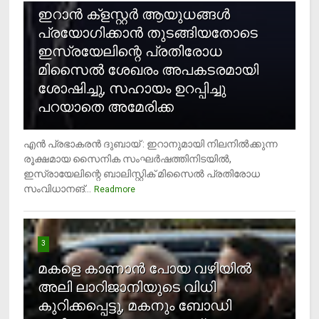
ഇറാന്‍ ക്‌ളസ്റ്റര്‍ ആയുധങ്ങള്‍
പ്രയോഗിക്കാന്‍ തുടങ്ങിയതോടെ
ഇസ്രയേലിന്റെ പ്രതിരോധ
മിസൈല്‍ ശേഖരം അപകടരമായി
ശോഷിച്ചു, സഹായം ഉറപ്പിച്ചു
പറയാതെ അമേരിക്ക
എന്‍ പ്രഭാകരന്‍ ദുബായ് : ഇറാനുമായി നിലനില്‍ക്കുന്ന
രൂക്ഷമായ സൈനിക സംഘര്‍ഷത്തിനിടയില്‍,
ഇസ്രായേലിന്റെ ബാലിസ്റ്റിക് മിസൈല്‍ പ്രതിരോധ
സംവിധാനങ്...
Readmore
3
മകളെ കാണാന്‍ പോയ വഴിയില്‍
അലി ലാറിജാനിയുടെ വിധി
കുറിക്കപ്പെട്ടു, മകനും ബോഡി