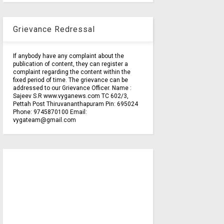
Grievance Redressal
If anybody have any complaint about the
publication of content, they can register a
complaint regarding the content within the
fixed period of time. The grievance can be
addressed to our Grievance Officer. Name :
Sajeev S.R www.vyganews.com TC 602/3,
Pettah Post Thiruvananthapuram Pin: 695024
Phone: 9745870100 Email:
vygateam@gmail.com