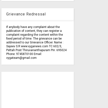
Grievance Redressal
If anybody have any complaint about the
publication of content, they can register a
complaint regarding the content within the
fixed period of time. The grievance can be
addressed to our Grievance Officer. Name :
Sajeev S.R www.vyganews.com TC 602/3,
Pettah Post Thiruvananthapuram Pin: 695024
Phone: 9745870100 Email:
vygateam@gmail.com