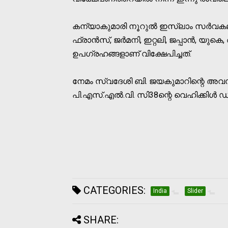
കന്യാകുമാരി നൂറുല്‍ ഇസ്ലാം സര്‍വകല
ഫ്രാന്‍സ്, ജര്‍മനി, ഇറ്റലി, ജപ്പാന്‍, 
ഉപഗ്രഹങ്ങളാണ് വിക്ഷേപിച്ചത്.
നേമം സ്വദേശി ബി. ജയകുമാറിന്റെ അ
പി.എസ്.എല്‍.വി. സി38ന്റെ വെഹിക്കിള്‍ ഡ
CATEGORIES:
India
Slider
SHARE: