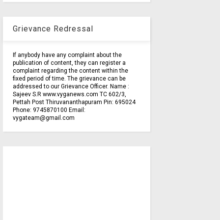
Grievance Redressal
If anybody have any complaint about the
publication of content, they can register a
complaint regarding the content within the
fixed period of time. The grievance can be
addressed to our Grievance Officer. Name :
Sajeev S.R www.vyganews.com TC 602/3,
Pettah Post Thiruvananthapuram Pin: 695024
Phone: 9745870100 Email:
vygateam@gmail.com