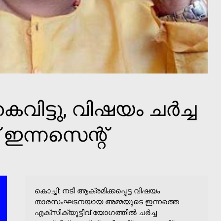
വിട്ടു, വിഷയം ചർച്ച
 ഇന്നസെന്റ്
കൊച്ചി: നടി ആക്രമിക്കപ്പെട്ട വിഷയം
താരസംഘടനയായ അമ്മയുടെ ഇന്നത്തെ
എക്സിക്യൂട്ടീവ് യോഗത്തിൽ ചർച്ച