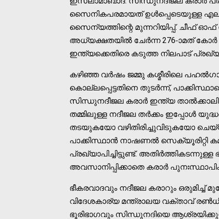
ഇസ്ലാമാബാദ്: സിന്ധുനദീജല കരാർ പ്രക
സൈനികപരമായത് ഉൾപ്പെടെയുള്ള എല്ലാ 
സൈന്യത്തിന്റെ മുന്നറിയിപ്പ്. ചീഫ് 
അധ്യക്ഷതയിൽ ചേർന്ന 276-ാമത് കോ
ഇന്ത്യക്കെതിരെ കടുത്ത നിലപാട് പ്രഖ്യാ
കഴിഞ്ഞ വർഷം ജമ്മു കശ്മീരിലെ പഹൽഗാ
കൊല്ലപ്പെട്ടതിനെ തുടർന്ന്, പാക്കിസ്
സിന്ധുനദീജല കരാർ ഇന്ത്യ താൽക്കാലിക
തമ്മിലുള്ള നദീജല തർക്കം ഇപ്പോൾ യുദ്ധഭ
തടയുകയോ വഴിതിരിച്ചുവിടുകയോ ചെയ്യു
പാക്കിസ്ഥാൻ നാഷണൽ സെക്യൂരിറ്റി കമ്
പ്രഖ്യാപിച്ചിട്ടുണ്ട്. അതിർത്തികടന്നുള
അവസാനിപ്പിക്കാതെ കരാർ പുനഃസ്ഥാപിക്ക
ഭീകരവാദവും നദീജല കരാറും ഒരുമിച്ച് മു
വിദേശകാര്യ മന്ത്രാലയ വക്താവ് രൺധീ
ഭൂരിഭാഗവും സിന്ധുനദിയെ ആശ്രയിക്കുന