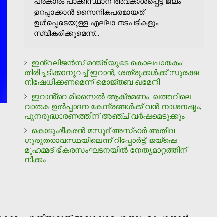
പ്രകാരം പാക്കിസ്ഥാന് അവകാശപ്പെട്ട ജലം
ഉറപ്പാക്കാൻ സൈനികപരമായത്
ഉൾപ്പെടെയുള്ള എല്ലാ നടപടികളും
സ്വീകരിക്കുമെന്ന്...
ഇൻ്റലിജൻസ് മന്ത്രിയുടെ കൊലപാതകം:
തിരിച്ചടിക്കാനുറച്ച് ഇറാൻ; ശത്രുക്കൾക്ക് സുരക്ഷ
നിഷേധിക്കണമെന്ന് മൊജ്തബ ഖമേനി
ഇറാൻ്റെ മിസൈൽ ആക്രമണം: ഖത്തറിലെ
വാതക ഉൽപ്പാദന കേന്ദ്രങ്ങൾക്ക് വൻ നാശനഷ്ടം;
പുനരുദ്ധാരണത്തിന് അഞ്ച് വർഷമെടുക്കും
കൊടുംഭീകരൻ മസൂദ് അസ്ഹർ അതീവ
ഗുരുതരാവസ്ഥയിലെന്ന് റിപ്പോർട്ട്; ജയ്ഷെ
മുഹമ്മദ് ഭീകരസംഘടനയിൽ നേതൃമാറ്റത്തിന്
നീക്കം