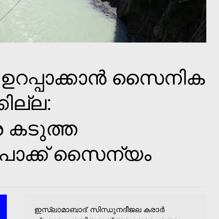
 ഉറപ്പാക്കാൻ സൈനിക
കില്ല:
െ കടുത്ത
പാക്ക് സൈന്യം
ഇസ്ലാമാബാദ്: സിന്ധുനദീജല കരാർ