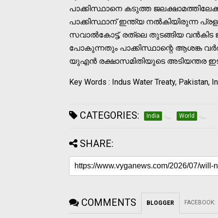
പാക്കിസ്ഥാനെ കടുത്ത ജലക്ഷാമത്തിലേക്കാ
പാക്കിസ്ഥാന് ഇന്ത്യ നൽകിയിരുന്ന പ്രള
സവാൽകോട്ട്, രത്‌ലെ തുടങ്ങിയ വൻകിട 
പോകുന്നതും പാക്കിസ്ഥാന്റെ ആശങ്ക വർദ്ധ
യുഎൻ രക്ഷാസമിതിയുടെ അടിയന്തര ഇടപെട
Key Words : Indus Water Treaty, Pakistan, I
CATEGORIES:
India
World
SHARE:
COMMENTS
FACEBOOK
:
BLOGGER