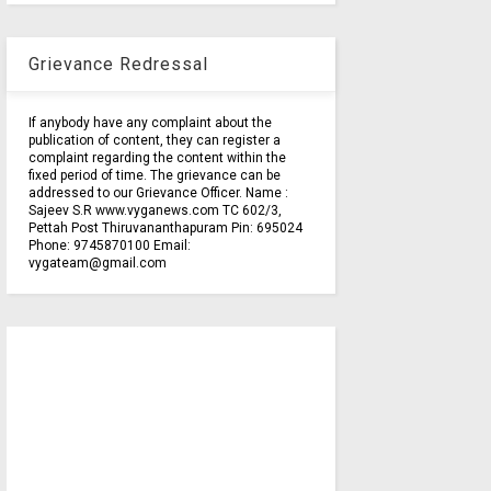
Grievance Redressal
If anybody have any complaint about the
publication of content, they can register a
complaint regarding the content within the
fixed period of time. The grievance can be
addressed to our Grievance Officer. Name :
Sajeev S.R www.vyganews.com TC 602/3,
Pettah Post Thiruvananthapuram Pin: 695024
Phone: 9745870100 Email:
vygateam@gmail.com