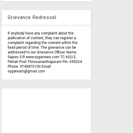
Grievance Redressal
If anybody have any complaint about the
publication of content, they can register a
complaint regarding the content within the
fixed period of time. The grievance can be
addressed to our Grievance Officer. Name :
Sajeev S.R www.vyganews.com TC 602/3,
Pettah Post Thiruvananthapuram Pin: 695024
Phone: 9745870100 Email:
vygateam@gmail.com