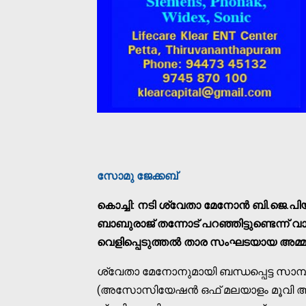
സോമു ജേക്കബ്
കൊച്ചി: നടി ശ്വേതാ മേനോന്‍ ബി.ജെ.പിയി
ബാബുരാജ് തന്നോട് പറഞ്ഞിട്ടുണ്ടെന്ന് 
വെളിപ്പെടുത്തല്‍ താര സംഘടയായ അമ്മയില്
ശ്വേതാ മേനോനുമായി ബന്ധപ്പെട്ട സാമ
(അസോസിയേഷന്‍ ഒഫ് മലയാളം മൂവി ആര്‍ട്ട