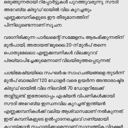
ഒരുങ്ങുന്നതായി റിപ്പോർട്ടുകൾ പുറത്തുവരുന്നു. സൗദി
അറേബ്യ ക്രൂഡ് ഓയിൽ വില കുറച്ചതും
എണ്ണക്കമ്പനികളുടെ ഈ തീരുമാനത്തിന്
പിന്നിലുണ്ടെന്നാണ് സൂചന.
വരാനിരിക്കുന്ന പാർലമെന്റ് സമ്മേളനം ആരംഭിക്കുന്നതിന്
മുൻപായി, അതായത് ജൂലൈ 20-ന് മുൻപ് തന്നെ
പൊതുമേഖലാ എണ്ണക്കമ്പനികൾ വിലക്കുറവ്
പ്രഖ്യാപിച്ചേക്കുമെന്നാണ് വിലയിരുത്തപ്പെടുന്നത്.
പശ്ചിമേഷ്യയിലെ സംഘർഷ സാഹചര്യങ്ങളെ തുടർന്ന്
മുൻപ് ബാരലിന് 120 ഡോളർ വരെ ഉയർന്ന അന്താരാഷ്ട്ര
ക്രൂഡ് ഓയിൽ വില നിലവിൽ 70 ഡോളറിലേക്ക്
താഴ്ന്നിട്ടുണ്ട്. ഇതോടൊപ്പം ഏഷ്യൻ വിപണികൾക്കായി
സൗദി അറേബ്യ ഇന്ധനവില കുറച്ചത് ഇന്ത്യൻ
എണ്ണക്കമ്പനികൾക്ക് വലിയ ആശ്വാസമാണ് നൽകുന്നത്.
ഇത് കമ്പനികളുടെ ഉൽപ്പാദനച്ചെലവ് ഗണ്യമായി
കുറയ്ക്കാൻ സഹായിക്കുമെന്നാണ് സാമ്പത്തിക വിദഗ്ദ്ധർ