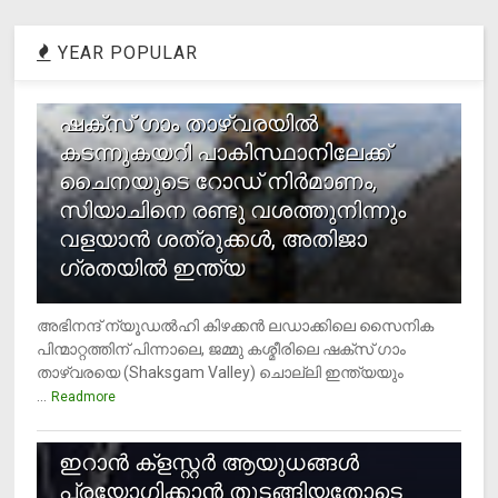
YEAR POPULAR
1
ഷക്സ് ​ഗാം താഴ്‌വരയിൽ
കടന്നുകയറി പാകിസ്ഥാനിലേക്ക്
ചൈനയുടെ റോഡ് നിർമാണം,
സിയാചിനെ രണ്ടു വശത്തുനിന്നും
വളയാൻ ശത്രുക്കൾ, അതിജാ​
ഗ്രതയിൽ ഇന്ത്യ
അഭിനന്ദ് ന്യൂഡൽഹി കിഴക്കൻ ലഡാക്കിലെ സൈനിക
പിന്മാറ്റത്തിന് പിന്നാലെ, ജമ്മു കശ്മീരിലെ ഷക്സ് ​ഗാം
താഴ്‌വരയെ (Shaksgam Valley) ചൊല്ലി ഇന്ത്യയും
...
Readmore
2
ഇറാന്‍ ക്‌ളസ്റ്റര്‍ ആയുധങ്ങള്‍
പ്രയോഗിക്കാന്‍ തുടങ്ങിയതോടെ