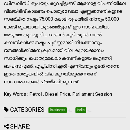
ഡീസലിന് 3 രൂപയും കുറച്ചിട്ടുണ്ട്. ആഗോള വിപണിയിലെ
വിലയിടിവ് കാരണം പൊതുമേഖലാ എണ്ണക്കമ്പനികളുടെ
സഞ്ചിത നഷ്ടം 75,000 കോടി രൂപയിൽ നിന്നും 50,000
കോടി രൂപയായി കുറഞ്ഞിട്ടുണ്ട്. ഈ സാഹചര്യം
അടുത്ത കുറച്ചു ദിവസങ്ങൾ കൂടി തുടർന്നാൽ
കമ്പനികൾക്ക് നഷ്ടം പൂർണ്ണമായി നികത്താനും
ജനങ്ങൾക്ക് അനുകൂലമായി വില കുറയ്ക്കാനും
സാധിക്കും. പൊതുമേഖലാ കമ്പനികളായ ഐഒസി,
ബിപിസിഎൽ, എച്ച്പിസിഎൽ എന്നിവയും ഉടൻ തന്നെ
ഇതേ മാതൃകയിൽ വില കുറയ്ക്കുമെന്നാണ്
സാധാരണക്കാർ പ്രതീക്ഷിക്കുന്നത്.
Key Words : Petrol , Diesel Price, Parliament Session
CATEGORIES:
Business
India
SHARE: