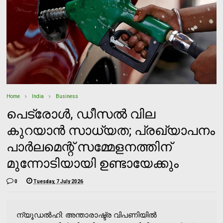
Home
India
Business
പെട്രോൾ, ഡീസൽ വില
കുറയാൻ സാധ്യത; പ്രഖ്യാപനം
പാർലമെന്റ് സമ്മേളനത്തിന്
മുന്നോടിയായി ഉണ്ടായേക്കും
0
Tuesday, 7 July 2026
ന്യൂഡൽഹി: അന്താരാഷ്ട്ര വിപണിയിൽ