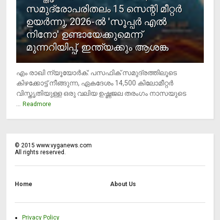
സമുദ്രോപരിതലം 15 സെന്റി മീറ്റര്‍
ഉയര്‍ന്നു, 2026-ല്‍ 'സൂപ്പര്‍ എല്‍
നിനോ' ഉണ്ടായേക്കുമെന്ന്
മുന്നറിയിപ്പ്, ഇന്ത്യക്കും ആശങ്ക
എം രാഖി ന്യൂയോര്‍ക്: പസഫിക് സമുദ്രത്തിലൂടെ
കിഴക്കോട്ട് നീങ്ങുന്ന, ഏകദേശം 14,500 കിലോമീറ്റര്‍
വിസ്തൃതിയുള്ള ഒരു വലിയ ഉഷ്ണജല തരംഗം നാസയുടെ
...
Readmore
©
2015
www.vyganews.com
All rights reserved.
Home
About Us
Privacy Policy