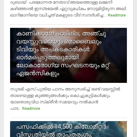
ദുബായ് : പരമോന്നത നേതാവ് അയത്തൊള്ള ഖമേനി
കഴിഞ്ഞാല്‍ ഇസ്രയേല്‍ ഏറ്റവുമധികം നോട്ടമിട്ടിരുന്ന അലി
ലാറിജാനിയെ വധിച്ചത് മകളുടെ വീട് സന്ദര്‍ശിച്ച ...
4
Readmore
രണ്ടു വയസ്സില്‍ താഴെ സ്‌ക്രീന്‍
കാണിക്കാനേ പാടില്ല, അഞ്ചു
വയസ്സുവരെയും മൊബൈലും
ടിവിയും അപകടകാരികള്‍:
ഓര്‍മപ്പെടുത്തലുമായി
ലോകാരോഗ്യ സംഘടനയും മറ്റ്
ഏജന്‍സികളും
സുരഭി എസ് പുതിയ പഠനം അനുസരിച്ച്, രണ്ട് വയസ്സില്‍
താഴെയുള്ള കുഞ്ഞുങ്ങള്‍ക്കും കൊച്ചുകുട്ടികള്‍ക്കും
യാതൊരുവിധ സ്‌ക്രീന്‍ സമയവും നല്‍കാന്‍
പാട...
Readmore
5
പസഫിക്കില്‍ 14,500 കിലോമീറ്റര്‍
വിസ്തൃതിയില്‍ താപതരംഗം;